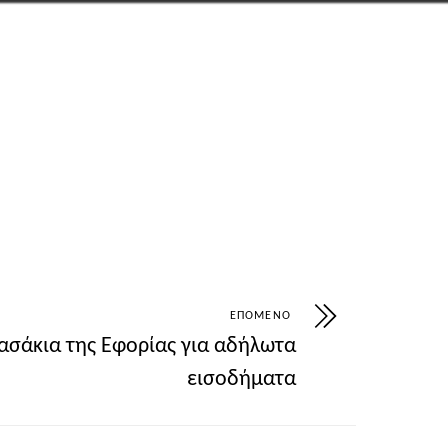
pio-sychnes-katastrofes-pos-prostatefsete-kat
ΕΠΌΜΕΝΟ
βασάκια της Eφορίας για αδήλωτα
εισοδήματα