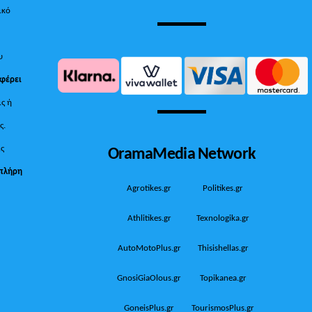
ικό
υ
 φέρει
ις ή
ς.
OramaMedia Network
ίς
πλήρη
Agrotikes.gr
Politikes.gr
Athlitikes.gr
Texnologika.gr
AutoMotoPlus.gr
Thisishellas.gr
GnosiGiaOlous.gr
Topikanea.gr
GoneisPlus.gr
TourismosPlus.gr