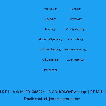
Kultura.gr
TVnea.gr
Loatki.gr
Upnow.gr
Loveis.gr
VresSyntages.gr
ModernaGynaika.gr
Xristianika.gr
OikonomiaPlus.gr
ZoumeKalytera.gr
Oikotropia.gr
ZoumeSpiti.gr
Perepet.gr
.Κ.Ε.) | Α.Φ.Μ. 801086294 – Δ.Ο.Υ. ΚΕΦΟΔΕ Αττικής | Γ.Ε.ΜΗ 
Email: contact@orama-group.com