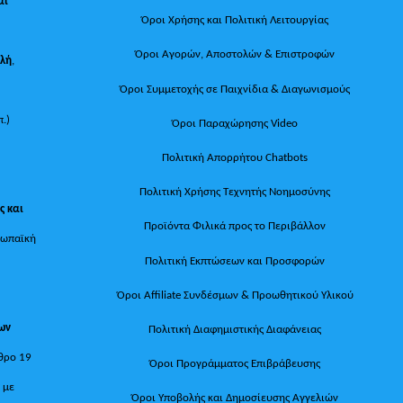
αι
Όροι Χρήσης και Πολιτική Λειτουργίας
Όροι Αγορών, Αποστολών & Επιστροφών
ολή
,
Όροι Συμμετοχής σε Παιχνίδια & Διαγωνισμούς
π.)
Όροι Παραχώρησης Video
Πολιτική Απορρήτου Chatbots
Πολιτική Χρήσης Τεχνητής Νοημοσύνης
ς και
Προϊόντα Φιλικά προς το Περιβάλλον
ρωπαϊκή
Πολιτική Εκπτώσεων και Προσφορών
Όροι Affiliate Συνδέσμων & Προωθητικού Υλικού
των
Πολιτική Διαφημιστικής Διαφάνειας
θρο 19
Όροι Προγράμματος Επιβράβευσης
, με
Όροι Υποβολής και Δημοσίευσης Αγγελιών