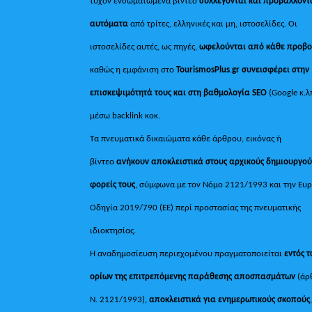
τυχόν ενσωματωμένα βίντεο
συλλέγονται και προβάλλοντ
αυτόματα
από τρίτες, ελληνικές και μη, ιστοσελίδες. Οι
ιστοσελίδες αυτές, ως πηγές,
ωφελούνται από κάθε προβ
καθώς η εμφάνιση στο
TourismosPlus
.
gr συνεισφέρει στην
επισκεψιμότητά τους και στη βαθμολογία SEO
(Google κ.λ
μέσω backlink κοκ.
Τα πνευματικά δικαιώματα κάθε άρθρου, εικόνας ή
βίντεο
ανήκουν αποκλειστικά στους αρχικούς δημιουργού
φορείς τους
, σύμφωνα με τον Νόμο 2121/1993 και την Ευ
Οδηγία 2019/790 (ΕΕ) περί προστασίας της πνευματικής
ιδιοκτησίας.
Η αναδημοσίευση περιεχομένου πραγματοποιείται
εντός 
ορίων της επιτρεπόμενης παράθεσης αποσπασμάτων
(άρ
Ν. 2121/1993),
αποκλειστικά για ενημερωτικούς σκοπούς