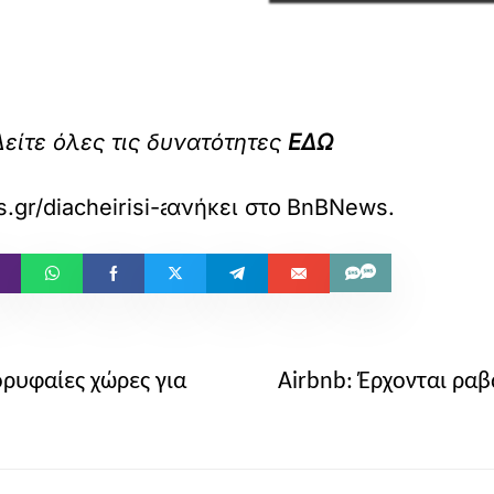
Δείτε όλες τις δυνατότητες
ΕΔΩ
.gr/diacheirisi-akiniton/39420/zimies-airbnb-
ανήκει στο
BnBNews
.
ορυφαίες χώρες για
Airbnb: Έρχονται ρα