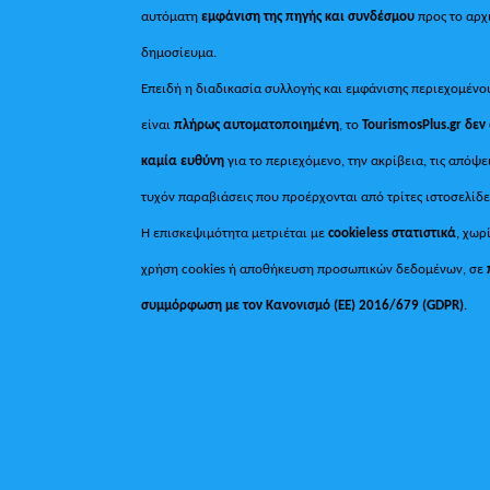
αυτόματη
εμφάνιση της πηγής και συνδέσμου
προς το αρχ
δημοσίευμα.
Επειδή η διαδικασία συλλογής και εμφάνισης περιεχομένο
είναι
πλήρως αυτοματοποιημένη
, το
TourismosPlus.gr
δεν
καμία ευθύνη
για το περιεχόμενο, την ακρίβεια, τις απόψε
τυχόν παραβιάσεις που προέρχονται από τρίτες ιστοσελίδε
Η επισκεψιμότητα μετριέται με
cookieless στατιστικά
, χωρ
χρήση cookies ή αποθήκευση προσωπικών δεδομένων, σε
συμμόρφωση με τον Κανονισμό (ΕΕ) 2016/679 (GDPR)
.