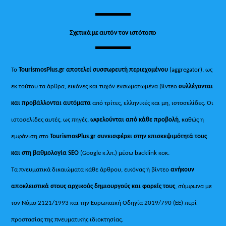
Σχετικά με αυτόν τον ιστότοπο
Το
TourismosPlus.gr
αποτελεί συσσωρευτή περιεχομένου
(aggregator), ως
εκ τούτου τα άρθρα, εικόνες και τυχόν ενσωματωμένα βίντεο
συλλέγονται
και προβάλλονται αυτόματα
από τρίτες, ελληνικές και μη, ιστοσελίδες. Οι
ιστοσελίδες αυτές, ως πηγές,
ωφελούνται από κάθε προβολή
, καθώς η
εμφάνιση στο
TourismosPlus
.
gr συνεισφέρει στην επισκεψιμότητά τους
και στη βαθμολογία SEO
(Google κ.λπ.) μέσω backlink κοκ.
Τα πνευματικά δικαιώματα κάθε άρθρου, εικόνας ή βίντεο
ανήκουν
αποκλειστικά στους αρχικούς δημιουργούς και φορείς τους
, σύμφωνα με
τον Νόμο 2121/1993 και την Ευρωπαϊκή Οδηγία 2019/790 (ΕΕ) περί
προστασίας της πνευματικής ιδιοκτησίας.