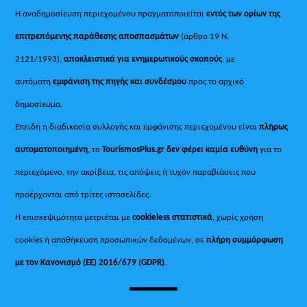
Η αναδημοσίευση περιεχομένου πραγματοποιείται
εντός των ορίων της
επιτρεπόμενης παράθεσης αποσπασμάτων
(άρθρο 19 Ν.
2121/1993),
αποκλειστικά για ενημερωτικούς σκοπούς
, με
αυτόματη
εμφάνιση της πηγής και συνδέσμου
προς το αρχικό
δημοσίευμα.
Επειδή η διαδικασία συλλογής και εμφάνισης περιεχομένου είναι
πλήρως
αυτοματοποιημένη
, το
TourismosPlus.gr
δεν φέρει καμία ευθύνη
για το
περιεχόμενο, την ακρίβεια, τις απόψεις ή τυχόν παραβιάσεις που
προέρχονται από τρίτες ιστοσελίδες.
Η επισκεψιμότητα μετριέται με
cookieless στατιστικά
, χωρίς χρήση
cookies ή αποθήκευση προσωπικών δεδομένων, σε
πλήρη συμμόρφωση
με τον Κανονισμό (ΕΕ) 2016/679 (GDPR)
.