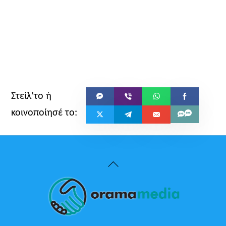
Back
To
Top