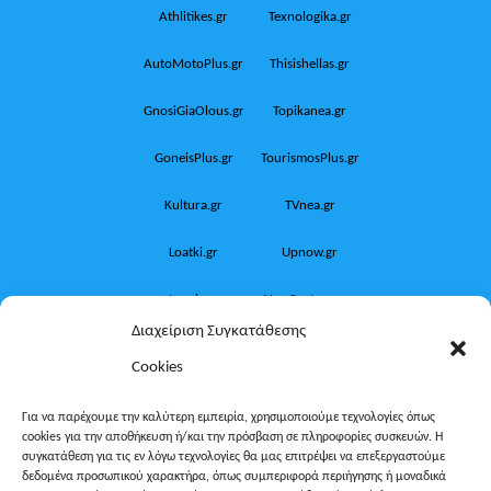
Athlitikes.gr
Texnologika.gr
AutoMotoPlus.gr
Thisishellas.gr
GnosiGiaOlous.gr
Topikanea.gr
GoneisPlus.gr
TourismosPlus.gr
Kultura.gr
TVnea.gr
Loatki.gr
Upnow.gr
Loveis.gr
VresSyntages.gr
Διαχείριση Συγκατάθεσης
ModernaGynaika.gr
Xristianika.gr
Cookies
OikonomiaPlus.gr
ZoumeKalytera.gr
Για να παρέχουμε την καλύτερη εμπειρία, χρησιμοποιούμε τεχνολογίες όπως
cookies για την αποθήκευση ή/και την πρόσβαση σε πληροφορίες συσκευών. Η
Oikotropia.gr
ZoumeSpiti.gr
συγκατάθεση για τις εν λόγω τεχνολογίες θα μας επιτρέψει να επεξεργαστούμε
δεδομένα προσωπικού χαρακτήρα, όπως συμπεριφορά περιήγησης ή μοναδικά
Perepet.gr