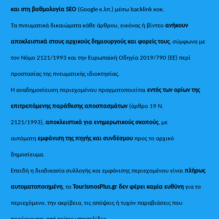
και στη βαθμολογία SEO
(Google κ.λπ.) μέσω backlink κοκ.
Τα πνευματικά δικαιώματα κάθε άρθρου, εικόνας ή βίντεο
ανήκουν
αποκλειστικά στους αρχικούς δημιουργούς και φορείς τους
, σύμφωνα με
τον Νόμο 2121/1993 και την Ευρωπαϊκή Οδηγία 2019/790 (ΕΕ) περί
προστασίας της πνευματικής ιδιοκτησίας.
Η αναδημοσίευση περιεχομένου πραγματοποιείται
εντός των ορίων της
επιτρεπόμενης παράθεσης αποσπασμάτων
(άρθρο 19 Ν.
2121/1993),
αποκλειστικά για ενημερωτικούς σκοπούς
, με
αυτόματη
εμφάνιση της πηγής και συνδέσμου
προς το αρχικό
δημοσίευμα.
Επειδή η διαδικασία συλλογής και εμφάνισης περιεχομένου είναι
πλήρως
αυτοματοποιημένη
, το
TourismosPlus.gr
δεν φέρει καμία ευθύνη
για το
περιεχόμενο, την ακρίβεια, τις απόψεις ή τυχόν παραβιάσεις που
προέρχονται από τρίτες ιστοσελίδες.