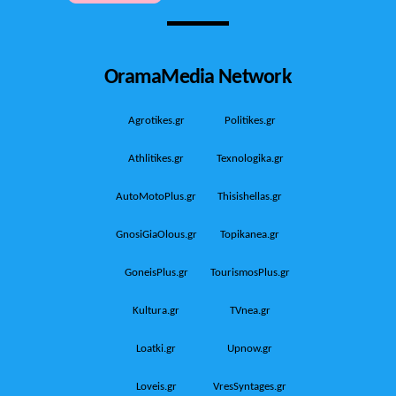
OramaMedia Network
Agrotikes.gr
Politikes.gr
Athlitikes.gr
Texnologika.gr
AutoMotoPlus.gr
Thisishellas.gr
GnosiGiaOlous.gr
Topikanea.gr
GoneisPlus.gr
TourismosPlus.gr
Kultura.gr
TVnea.gr
Loatki.gr
Upnow.gr
Loveis.gr
VresSyntages.gr