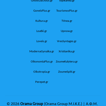
GnosiGiaOlous.gr
Topikanea.gr
GoneisPlus.gr
TourismosPlus.gr
Kultura.gr
TVnea.gr
Loatki.gr
Upnow.gr
Loveis.gr
VresSyntages.gr
ModernaGynaika.gr
Xristianika.gr
OikonomiaPlus.gr
ZoumeKalytera.gr
Oikotropia.gr
ZoumeSpiti.gr
Perepet.gr
© 2026
Orama Group
(Orama Group Μ.Ι.Κ.Ε.) | Α.Φ.Μ.