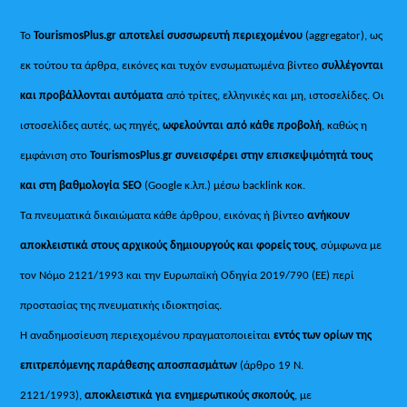
Το
TourismosPlus.gr
αποτελεί συσσωρευτή περιεχομένου
(aggregator), ως
εκ τούτου τα άρθρα, εικόνες και τυχόν ενσωματωμένα βίντεο
συλλέγονται
και προβάλλονται αυτόματα
από τρίτες, ελληνικές και μη, ιστοσελίδες. Οι
ιστοσελίδες αυτές, ως πηγές,
ωφελούνται από κάθε προβολή
, καθώς η
εμφάνιση στο
TourismosPlus
.
gr συνεισφέρει στην επισκεψιμότητά τους
και στη βαθμολογία SEO
(Google κ.λπ.) μέσω backlink κοκ.
Τα πνευματικά δικαιώματα κάθε άρθρου, εικόνας ή βίντεο
ανήκουν
αποκλειστικά στους αρχικούς δημιουργούς και φορείς τους
, σύμφωνα με
τον Νόμο 2121/1993 και την Ευρωπαϊκή Οδηγία 2019/790 (ΕΕ) περί
προστασίας της πνευματικής ιδιοκτησίας.
Η αναδημοσίευση περιεχομένου πραγματοποιείται
εντός των ορίων της
επιτρεπόμενης παράθεσης αποσπασμάτων
(άρθρο 19 Ν.
2121/1993),
αποκλειστικά για ενημερωτικούς σκοπούς
, με