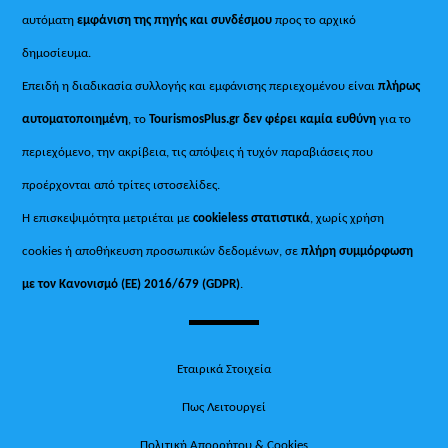
αυτόματη
εμφάνιση της πηγής και συνδέσμου
προς το αρχικό
δημοσίευμα.
Επειδή η διαδικασία συλλογής και εμφάνισης περιεχομένου είναι
πλήρως
αυτοματοποιημένη
, το
TourismosPlus.gr
δεν φέρει καμία ευθύνη
για το
περιεχόμενο, την ακρίβεια, τις απόψεις ή τυχόν παραβιάσεις που
προέρχονται από τρίτες ιστοσελίδες.
Η επισκεψιμότητα μετριέται με
cookieless στατιστικά
, χωρίς χρήση
cookies ή αποθήκευση προσωπικών δεδομένων, σε
πλήρη συμμόρφωση
με τον Κανονισμό (ΕΕ) 2016/679 (GDPR)
.
Εταιρικά Στοιχεία
Πως Λειτουργεί
Πολιτική Απορρήτου & Cookies