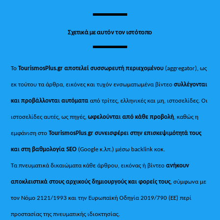
Σχετικά με αυτόν τον ιστότοπο
Το
TourismosPlus.gr
αποτελεί συσσωρευτή περιεχομένου
(aggregator), ως
εκ τούτου τα άρθρα, εικόνες και τυχόν ενσωματωμένα βίντεο
συλλέγονται
και προβάλλονται αυτόματα
από τρίτες, ελληνικές και μη, ιστοσελίδες. Οι
ιστοσελίδες αυτές, ως πηγές,
ωφελούνται από κάθε προβολή
, καθώς η
εμφάνιση στο
TourismosPlus
.
gr συνεισφέρει στην επισκεψιμότητά τους
και στη βαθμολογία SEO
(Google κ.λπ.) μέσω backlink κοκ.
Τα πνευματικά δικαιώματα κάθε άρθρου, εικόνας ή βίντεο
ανήκουν
αποκλειστικά στους αρχικούς δημιουργούς και φορείς τους
, σύμφωνα με
τον Νόμο 2121/1993 και την Ευρωπαϊκή Οδηγία 2019/790 (ΕΕ) περί
προστασίας της πνευματικής ιδιοκτησίας.