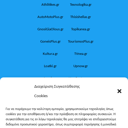
Athlitikes.gr
Texnologika.gr
AutoMotoPlus.gr
Thisishellas.gr
GnosiGiaOlous.gr
Topikanea.gr
GoneisPlus.gr
TourismosPlus.gr
Kultura.gr
TVnea.gr
Loatki.gr
Upnow.gr
Loveis.gr
VresSyntages.gr
Διαχείριση Συγκατάθεσης
ModernaGynaika.gr
Xristianika.gr
Cookies
OikonomiaPlus.gr
ZoumeKalytera.gr
Για να παρέχουμε την καλύτερη εμπειρία, χρησιμοποιούμε τεχνολογίες όπως
cookies για την αποθήκευση ή/και την πρόσβαση σε πληροφορίες συσκευών. Η
Oikotropia.gr
ZoumeSpiti.gr
συγκατάθεση για τις εν λόγω τεχνολογίες θα μας επιτρέψει να επεξεργαστούμε
δεδομένα προσωπικού χαρακτήρα, όπως συμπεριφορά περιήγησης ή μοναδικά
Perepet.gr