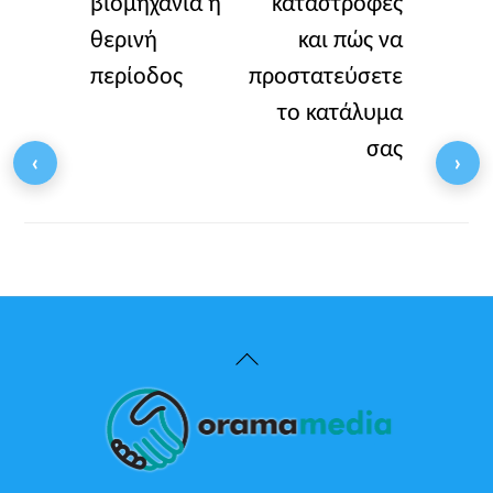
βιομηχανία η
καταστροφές
θερινή
και πώς να
περίοδος
προστατεύσετε
το κατάλυμα
σας
‹
›
Back
To
Top