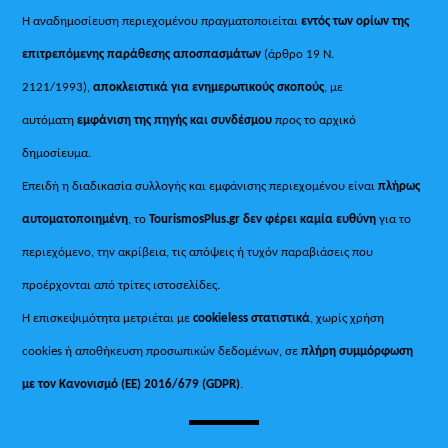
Η αναδημοσίευση περιεχομένου πραγματοποιείται
εντός των ορίων της
επιτρεπόμενης παράθεσης αποσπασμάτων
(άρθρο 19 Ν.
2121/1993),
αποκλειστικά για ενημερωτικούς σκοπούς
, με
αυτόματη
εμφάνιση της πηγής και συνδέσμου
προς το αρχικό
δημοσίευμα.
Επειδή η διαδικασία συλλογής και εμφάνισης περιεχομένου είναι
πλήρως
αυτοματοποιημένη
, το
TourismosPlus.gr
δεν φέρει καμία ευθύνη
για το
περιεχόμενο, την ακρίβεια, τις απόψεις ή τυχόν παραβιάσεις που
προέρχονται από τρίτες ιστοσελίδες.
Η επισκεψιμότητα μετριέται με
cookieless στατιστικά
, χωρίς χρήση
cookies ή αποθήκευση προσωπικών δεδομένων, σε
πλήρη συμμόρφωση
με τον Κανονισμό (ΕΕ) 2016/679 (GDPR)
.