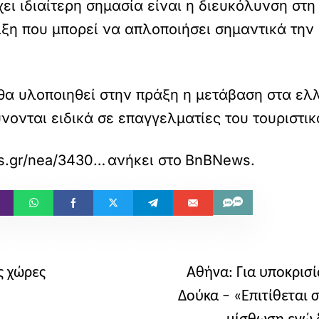
χει ιδιαίτερη σημασία είναι η διευκόλυνση στ
ξη που μπορεί να απλοποιήσει σημαντικά την κ
 θα υλοποιηθεί στην πράξη η μετάβαση στα ελ
ονται ειδικά σε επαγγελματίες του τουριστι
https://bnbnews.gr/nea/34300/revolut-booking-com-ti-simainei-gia-idioktites-kai-diacheiristes-katalymaton-i-nea-synergasia/
ανήκει στο
BnBNews
.
ς χώρες
Αθήνα: Για υποκρισ
Δούκα – «Επιτίθεται 
μίσθωση ενώ δ