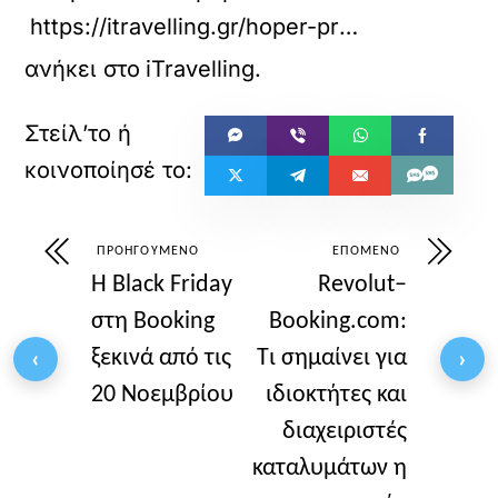
https://itravelling.gr/hoper-prosgeionetai-se-5-nees-xores/?utm_source=rss&utm_medium=rss&utm_campaign=hoper-prosgeionetai-se-5-nees-xores
ανήκει στο
iTravelling
.
ΠΡΟΗΓΟΎΜΕΝΟ
ΕΠΌΜΕΝΟ
Η Black Friday
Revolut–
στη Booking
Booking.com:
ξεκινά από τις
Τι σημαίνει για
‹
›
20 Νοεμβρίου
ιδιοκτήτες και
διαχειριστές
καταλυμάτων η