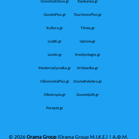
GnosiGiaOlous.gr
Topikanea.gr
GoneisPlus.gr
TourismosPlus.gr
Kultura.gr
TVnea.gr
Loatki.gr
Upnow.gr
Loveis.gr
VresSyntages.gr
ModernaGynaika.gr
Xristianika.gr
OikonomiaPlus.gr
ZoumeKalytera.gr
Oikotropia.gr
ZoumeSpiti.gr
Perepet.gr
© 2026
Orama Group
(Orama Group Μ.Ι.Κ.Ε.) | Α.Φ.Μ.