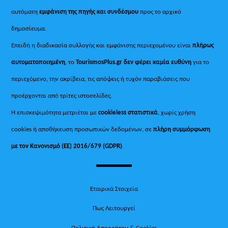
αυτόματη
εμφάνιση της πηγής και συνδέσμου
προς το αρχικό
δημοσίευμα.
Επειδή η διαδικασία συλλογής και εμφάνισης περιεχομένου είναι
πλήρως
αυτοματοποιημένη
, το
TourismosPlus.gr
δεν φέρει καμία ευθύνη
για το
περιεχόμενο, την ακρίβεια, τις απόψεις ή τυχόν παραβιάσεις που
προέρχονται από τρίτες ιστοσελίδες.
Η επισκεψιμότητα μετριέται με
cookieless στατιστικά
, χωρίς χρήση
cookies ή αποθήκευση προσωπικών δεδομένων, σε
πλήρη συμμόρφωση
με τον Κανονισμό (ΕΕ) 2016/679 (GDPR)
.
Εταιρικά Στοιχεία
Πως Λειτουργεί
Πολιτική Απορρήτου & Cookies