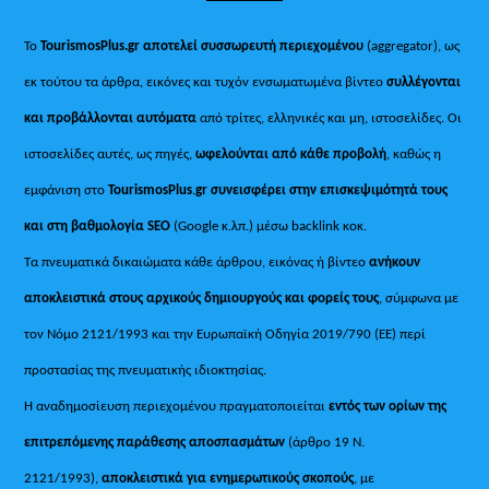
Το
TourismosPlus.gr
αποτελεί συσσωρευτή περιεχομένου
(aggregator), ως
εκ τούτου τα άρθρα, εικόνες και τυχόν ενσωματωμένα βίντεο
συλλέγονται
και προβάλλονται αυτόματα
από τρίτες, ελληνικές και μη, ιστοσελίδες. Οι
ιστοσελίδες αυτές, ως πηγές,
ωφελούνται από κάθε προβολή
, καθώς η
εμφάνιση στο
TourismosPlus
.
gr συνεισφέρει στην επισκεψιμότητά τους
και στη βαθμολογία SEO
(Google κ.λπ.) μέσω backlink κοκ.
Τα πνευματικά δικαιώματα κάθε άρθρου, εικόνας ή βίντεο
ανήκουν
αποκλειστικά στους αρχικούς δημιουργούς και φορείς τους
, σύμφωνα με
τον Νόμο 2121/1993 και την Ευρωπαϊκή Οδηγία 2019/790 (ΕΕ) περί
προστασίας της πνευματικής ιδιοκτησίας.
Η αναδημοσίευση περιεχομένου πραγματοποιείται
εντός των ορίων της
επιτρεπόμενης παράθεσης αποσπασμάτων
(άρθρο 19 Ν.
2121/1993),
αποκλειστικά για ενημερωτικούς σκοπούς
, με