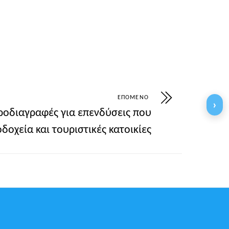
CF%83%CE%BF-%CE%B2%CE%BF%CE%B7%C
ΕΠΌΜΕΝΟ
›
προδιαγραφές για επενδύσεις που
οχεία και τουριστικές κατοικίες