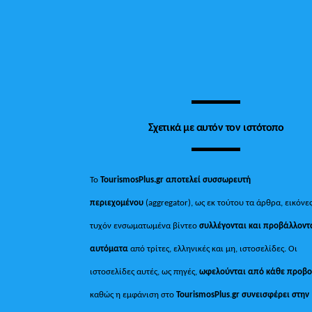
Σχετικά με αυτόν τον ιστότοπο
Το
TourismosPlus.gr
αποτελεί συσσωρευτή
περιεχομένου
(aggregator), ως εκ τούτου τα άρθρα, εικόνες
τυχόν ενσωματωμένα βίντεο
συλλέγονται και προβάλλοντ
αυτόματα
από τρίτες, ελληνικές και μη, ιστοσελίδες. Οι
ιστοσελίδες αυτές, ως πηγές,
ωφελούνται από κάθε προβ
καθώς η εμφάνιση στο
TourismosPlus
.
gr συνεισφέρει στην