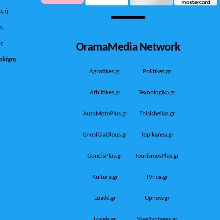
ις ή
ς.
OramaMedia Network
ίς
πλήρη
Agrotikes.gr
Politikes.gr
Athlitikes.gr
Texnologika.gr
AutoMotoPlus.gr
Thisishellas.gr
GnosiGiaOlous.gr
Topikanea.gr
GoneisPlus.gr
TourismosPlus.gr
Kultura.gr
TVnea.gr
Loatki.gr
Upnow.gr
Loveis.gr
VresSyntages.gr