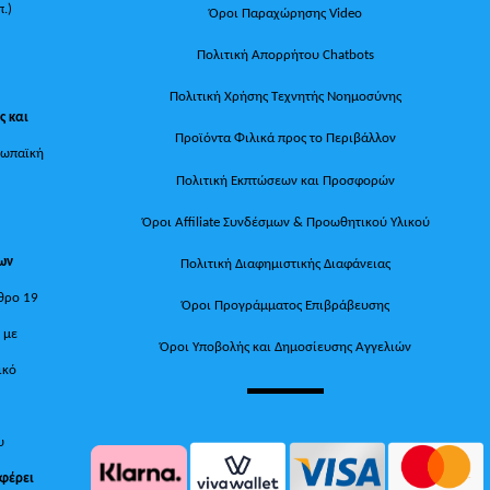
π.)
Όροι Παραχώρησης Video
Πολιτική Απορρήτου Chatbots
Πολιτική Χρήσης Τεχνητής Νοημοσύνης
ς και
Προϊόντα Φιλικά προς το Περιβάλλον
ρωπαϊκή
Πολιτική Εκπτώσεων και Προσφορών
Όροι Affiliate Συνδέσμων & Προωθητικού Υλικού
των
Πολιτική Διαφημιστικής Διαφάνειας
θρο 19
Όροι Προγράμματος Επιβράβευσης
, με
Όροι Υποβολής και Δημοσίευσης Αγγελιών
ικό
υ
 φέρει