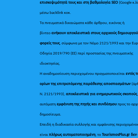
επισκεψιμότητά τους και στη βαθμολογία SEO
(Google κ.λ
μέσω backlink κοκ.
Τα πνευματικά δικαιώματα κάθε άρθρου, εικόνας ή
βίντεο
ανήκουν αποκλειστικά στους αρχικούς δημιουργού
φορείς τους
, σύμφωνα με τον Νόμο 2121/1993 και την Ευ
Οδηγία 2019/790 (ΕΕ) περί προστασίας της πνευματικής
ιδιοκτησίας.
Η αναδημοσίευση περιεχομένου πραγματοποιείται
εντός 
ορίων της επιτρεπόμενης παράθεσης αποσπασμάτων
(άρ
Ν. 2121/1993),
αποκλειστικά για ενημερωτικούς σκοπούς
αυτόματη
εμφάνιση της πηγής και συνδέσμου
προς το αρχ
δημοσίευμα.
Επειδή η διαδικασία συλλογής και εμφάνισης περιεχομένο
είναι
πλήρως αυτοματοποιημένη
, το
TourismosPlus.gr
δεν