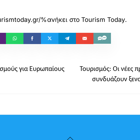
w.tourismtoday.gr/%CF%80%CF%8C%
ανήκει στο
Tourism Today
.
ισμούς για Ευρωπαίους
Τουρισμός: Οι νέες 
συνδυάζουν ξενοδ
Back