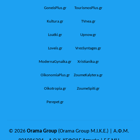
GoneisPlus.gr
TourismosPlus.gr
Kultura.gr
TVnea.gr
Loatki.gr
Upnow.gr
Loveis.gr
VresSyntages.gr
ModernaGynaika.gr
Xristianika.gr
OikonomiaPlus.gr
ZoumeKalytera.gr
Oikotropia.gr
ZoumeSpiti.gr
Perepet.gr
© 2026
Orama Group
(Orama Group Μ.Ι.Κ.Ε.) | Α.Φ.Μ.