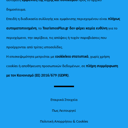
δημοσίευμα.
Επειδή η διαδικασία συλλογής και εμφάνισης περιεχομένου είναι
πλήρως
αυτοματοποιημένη
, το
TourismosPlus.gr
δεν φέρει καμία ευθύνη
για το
περιεχόμενο, την ακρίβεια, τις απόψεις ή τυχόν παραβιάσεις που
προέρχονται από τρίτες ιστοσελίδες.
Η επισκεψιμότητα μετριέται με
cookieless στατιστικά
, χωρίς χρήση
cookies ή αποθήκευση προσωπικών δεδομένων, σε
πλήρη συμμόρφωση
με τον Κανονισμό (ΕΕ) 2016/679 (GDPR)
.
Εταιρικά Στοιχεία
Πως Λειτουργεί
Πολιτική Απορρήτου & Cookies