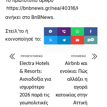
Το πρωτότυπο άρθρο
https://bnbnews.gr/nea/40316/kroatia-ypoch
ανήκει στο
BnBNews
.
ΠΡΟΗΓΟΎΜΕΝΟ
ΕΠΌΜΕΝΟ
Electra Hotels
Airbnb και
& Resorts:
ενοίκια: Πώς
Αισιοδοξία για
αλλάζει η
ισχυρότερο
αγορά
2026 παρά τις
κατοικίας στην
γεωπολιτικές
Αττική