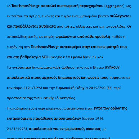
Το
TourismosPlus.gr
αποτελεί συσσωρευτή περιεχομένου
(aggregator), ως
εκ τούτου τα άρθρα, εικόνες και τυχόν ενσωματωμένα βίντεο
συλλέγονται
και προβάλλονται αυτόματα
από τρίτες, ελληνικές και μη, ιστοσελίδες. Οι
ιστοσελίδες αυτές, ως πηγές,
ωφελούνται από κάθε προβολή
, καθώς η
εμφάνιση στο
TourismosPlus
.
gr συνεισφέρει στην επισκεψιμότητά τους
και στη βαθμολογία SEO
(Google κ.λπ.) μέσω backlink κοκ.
Τα πνευματικά δικαιώματα κάθε άρθρου, εικόνας ή βίντεο
ανήκουν
αποκλειστικά στους αρχικούς δημιουργούς και φορείς τους
, σύμφωνα με
τον Νόμο 2121/1993 και την Ευρωπαϊκή Οδηγία 2019/790 (ΕΕ) περί
προστασίας της πνευματικής ιδιοκτησίας.
Η αναδημοσίευση περιεχομένου πραγματοποιείται
εντός των ορίων της
επιτρεπόμενης παράθεσης αποσπασμάτων
(άρθρο 19 Ν.
2121/1993),
αποκλειστικά για ενημερωτικούς σκοπούς
, με
αυτόματη
εμφάνιση της πηγής και συνδέσμου
προς το αρχικό