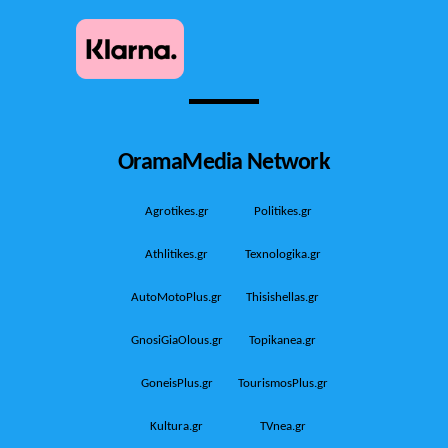
OramaMedia Network
Agrotikes.gr
Politikes.gr
Athlitikes.gr
Texnologika.gr
AutoMotoPlus.gr
Thisishellas.gr
GnosiGiaOlous.gr
Topikanea.gr
GoneisPlus.gr
TourismosPlus.gr
Kultura.gr
TVnea.gr