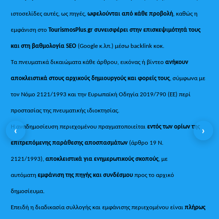
ιστοσελίδες αυτές, ως πηγές,
ωφελούνται από κάθε προβολή
, καθώς η
εμφάνιση στο
TourismosPlus
.
gr συνεισφέρει στην επισκεψιμότητά τους
και στη βαθμολογία SEO
(Google κ.λπ.) μέσω backlink κοκ.
Τα πνευματικά δικαιώματα κάθε άρθρου, εικόνας ή βίντεο
ανήκουν
αποκλειστικά στους αρχικούς δημιουργούς και φορείς τους
, σύμφωνα με
τον Νόμο 2121/1993 και την Ευρωπαϊκή Οδηγία 2019/790 (ΕΕ) περί
προστασίας της πνευματικής ιδιοκτησίας.
Η αναδημοσίευση περιεχομένου πραγματοποιείται
εντός των ορίων της
‹
›
επιτρεπόμενης παράθεσης αποσπασμάτων
(άρθρο 19 Ν.
2121/1993),
αποκλειστικά για ενημερωτικούς σκοπούς
, με
αυτόματη
εμφάνιση της πηγής και συνδέσμου
προς το αρχικό
δημοσίευμα.
Επειδή η διαδικασία συλλογής και εμφάνισης περιεχομένου είναι
πλήρως