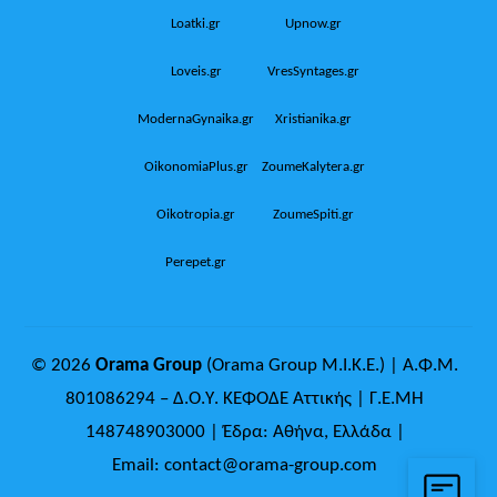
Loatki.gr
Upnow.gr
Loveis.gr
VresSyntages.gr
ModernaGynaika.gr
Xristianika.gr
OikonomiaPlus.gr
ZoumeKalytera.gr
Oikotropia.gr
ZoumeSpiti.gr
Perepet.gr
© 2026
Orama Group
(Orama Group Μ.Ι.Κ.Ε.) | Α.Φ.Μ.
801086294 – Δ.Ο.Υ. ΚΕΦΟΔΕ Αττικής | Γ.Ε.ΜΗ
148748903000 | Έδρα: Αθήνα, Ελλάδα |
Email: contact@orama-group.com