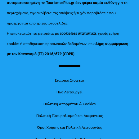
αυτοματοποιημένη
, το
TourismosPlus.gr
δεν φέρει καμία ευθύνη
για το
περιεχόμενο, την ακρίβεια, τις απόψεις ή τυχόν παραβιάσεις που
προέρχονται από τρίτες ιστοσελίδες.
Η επισκεψιμότητα μετριέται με
cookieless στατιστικά
, χωρίς χρήση
cookies ή αποθήκευση προσωπικών δεδομένων, σε
πλήρη συμμόρφωση
με τον Κανονισμό (ΕΕ) 2016/679 (GDPR)
.
Εταιρικά Στοιχεία
Πως Λειτουργεί
Πολιτική Απορρήτου & Cookies
Πολιτική Πλουραλισμού και Διαφάνειας
Όροι Χρήσης και Πολιτική Λειτουργίας