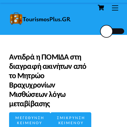
Cart
Skip
Me
to
content
Αντιδρά η ΠΟΜΙΔΑ στη
διαγραφή ακινήτων από
το Μητρώο
Βραχυχρονίων
Μισθώσεων λόγω
μεταβίβασης
ΜΕΓΕΘΥΝΣΗ
ΣΜΙΚΡΥΝΣΗ
ΚΕΙΜΕΝΟΥ
ΚΕΙΜΕΝΟΥ