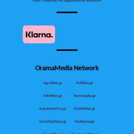
Όροι Υποβολής και Δημοσίευσης Αγγελιών
OramaMedia Network
Agrotikes.gr
Politikes.gr
Athlitikes.gr
Texnologika.gr
AutoMotoPlus.gr
Thisishellas.gr
GnosiGiaOlous.gr
Topikanea.gr