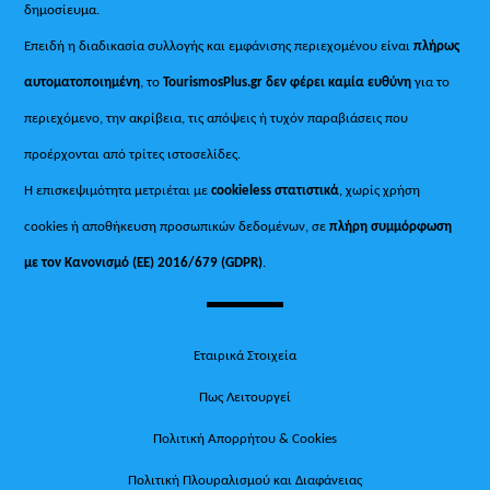
δημοσίευμα.
Επειδή η διαδικασία συλλογής και εμφάνισης περιεχομένου είναι
πλήρως
αυτοματοποιημένη
, το
TourismosPlus.gr
δεν φέρει καμία ευθύνη
για το
περιεχόμενο, την ακρίβεια, τις απόψεις ή τυχόν παραβιάσεις που
προέρχονται από τρίτες ιστοσελίδες.
Η επισκεψιμότητα μετριέται με
cookieless στατιστικά
, χωρίς χρήση
cookies ή αποθήκευση προσωπικών δεδομένων, σε
πλήρη συμμόρφωση
με τον Κανονισμό (ΕΕ) 2016/679 (GDPR)
.
Εταιρικά Στοιχεία
Πως Λειτουργεί
Πολιτική Απορρήτου & Cookies
Πολιτική Πλουραλισμού και Διαφάνειας