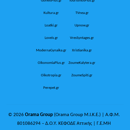
GoneisPlus.gr
TourismosPlus.gr
Kultura.gr
TVnea.gr
Loatki.gr
Upnow.gr
Loveis.gr
VresSyntages.gr
ModernaGynaika.gr
Xristianika.gr
OikonomiaPlus.gr
ZoumeKalytera.gr
Oikotropia.gr
ZoumeSpiti.gr
Perepet.gr
© 2026
Orama Group
(Orama Group Μ.Ι.Κ.Ε.) | Α.Φ.Μ.
801086294 – Δ.Ο.Υ. ΚΕΦΟΔΕ Αττικής | Γ.Ε.ΜΗ