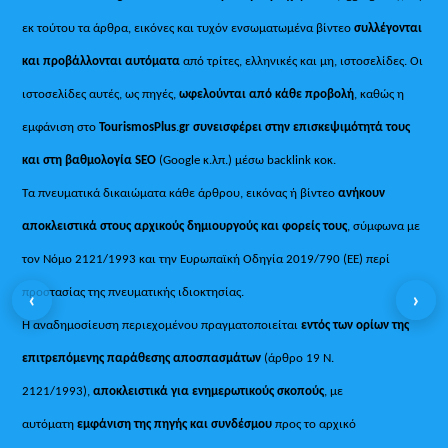
εκ τούτου τα άρθρα, εικόνες και τυχόν ενσωματωμένα βίντεο
συλλέγονται
και προβάλλονται αυτόματα
από τρίτες, ελληνικές και μη, ιστοσελίδες. Οι
ιστοσελίδες αυτές, ως πηγές,
ωφελούνται από κάθε προβολή
, καθώς η
εμφάνιση στο
TourismosPlus
.
gr συνεισφέρει στην επισκεψιμότητά τους
και στη βαθμολογία SEO
(Google κ.λπ.) μέσω backlink κοκ.
Τα πνευματικά δικαιώματα κάθε άρθρου, εικόνας ή βίντεο
ανήκουν
αποκλειστικά στους αρχικούς δημιουργούς και φορείς τους
, σύμφωνα με
τον Νόμο 2121/1993 και την Ευρωπαϊκή Οδηγία 2019/790 (ΕΕ) περί
προστασίας της πνευματικής ιδιοκτησίας.
‹
›
Η αναδημοσίευση περιεχομένου πραγματοποιείται
εντός των ορίων της
επιτρεπόμενης παράθεσης αποσπασμάτων
(άρθρο 19 Ν.
2121/1993),
αποκλειστικά για ενημερωτικούς σκοπούς
, με
αυτόματη
εμφάνιση της πηγής και συνδέσμου
προς το αρχικό