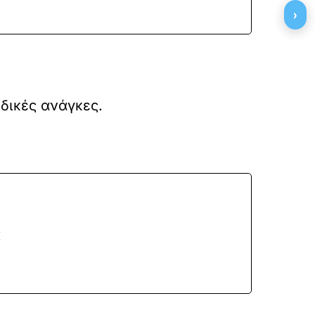
›
ιδικές ανάγκες.
ς