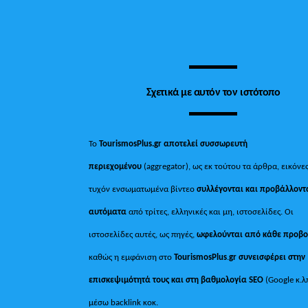
Σχετικά με αυτόν τον ιστότοπο
Το
TourismosPlus.gr
αποτελεί συσσωρευτή
περιεχομένου
(aggregator), ως εκ τούτου τα άρθρα, εικόνες
τυχόν ενσωματωμένα βίντεο
συλλέγονται και προβάλλοντ
αυτόματα
από τρίτες, ελληνικές και μη, ιστοσελίδες. Οι
ιστοσελίδες αυτές, ως πηγές,
ωφελούνται από κάθε προβ
καθώς η εμφάνιση στο
TourismosPlus
.
gr συνεισφέρει στην
επισκεψιμότητά τους και στη βαθμολογία SEO
(Google κ.λ
μέσω backlink κοκ.