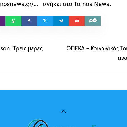
https://www.tornosnews.gr/mobile/foreis/75371-ex-rethymnoy-pshfisma-gia-ton-thanato-toy-spyroy-kokotoy.html
ανήκει στο
Tornos News
.
son: Τρεις μέρες
ΟΠΕΚΑ – Κοινωνικός Το
ανα
Back
To