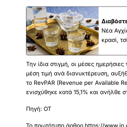
Διαβάστε
Νέα Αγχί
κρασί, τ
Την ίδια στιγμή, οι μέσες ημερήσιες
μέση τιμή ανά διανυκτέρευση, αυξή
το RevPAR (Revenue per Available R
ενισχύθηκε κατά 15,1% και ανήλθε σ
Πηγή: OT
Το πρωτότυπο άρθρο
https://www.in.