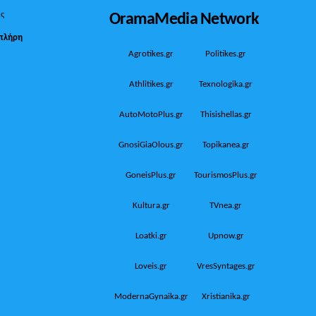
OramaMedia Network
ίς
πλήρη
Agrotikes.gr
Politikes.gr
Athlitikes.gr
Texnologika.gr
AutoMotoPlus.gr
Thisishellas.gr
GnosiGiaOlous.gr
Topikanea.gr
GoneisPlus.gr
TourismosPlus.gr
Kultura.gr
TVnea.gr
Loatki.gr
Upnow.gr
Loveis.gr
VresSyntages.gr
ModernaGynaika.gr
Xristianika.gr