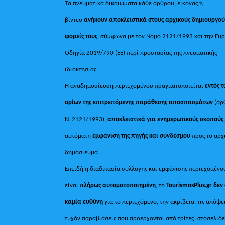
Τα πνευματικά δικαιώματα κάθε άρθρου, εικόνας ή
βίντεο
ανήκουν αποκλειστικά στους αρχικούς δημιουργού
φορείς τους
, σύμφωνα με τον Νόμο 2121/1993 και την Ευ
Οδηγία 2019/790 (ΕΕ) περί προστασίας της πνευματικής
ιδιοκτησίας.
Η αναδημοσίευση περιεχομένου πραγματοποιείται
εντός 
ορίων της επιτρεπόμενης παράθεσης αποσπασμάτων
(άρ
Ν. 2121/1993),
αποκλειστικά για ενημερωτικούς σκοπούς
αυτόματη
εμφάνιση της πηγής και συνδέσμου
προς το αρχ
δημοσίευμα.
Επειδή η διαδικασία συλλογής και εμφάνισης περιεχομένο
είναι
πλήρως αυτοματοποιημένη
, το
TourismosPlus.gr
δεν
καμία ευθύνη
για το περιεχόμενο, την ακρίβεια, τις απόψε
τυχόν παραβιάσεις που προέρχονται από τρίτες ιστοσελίδε