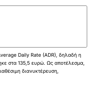
Average Daily Rate (ADR), δηλαδή η
ηκε στα 135,5 ευρώ. Ως αποτέλεσμα,
διαθέσιμη διανυκτέρευση,
po-1i-iouliou-to-neo-topio-gia-idioktites-akin