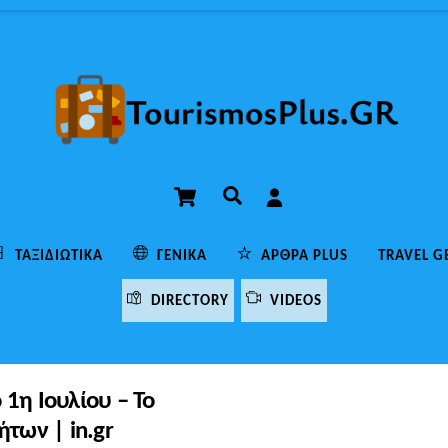
Cart
Αναζήτηση
ΤΑΞΙΔΙΩΤΙΚΆ
ΓΕΝΙΚΆ
ΆΡΘΡΑ PLUS
TRAVEL G
DIRECTORY
VIDEOS
 1η Ιουλίου – Το
ήτων | in.gr