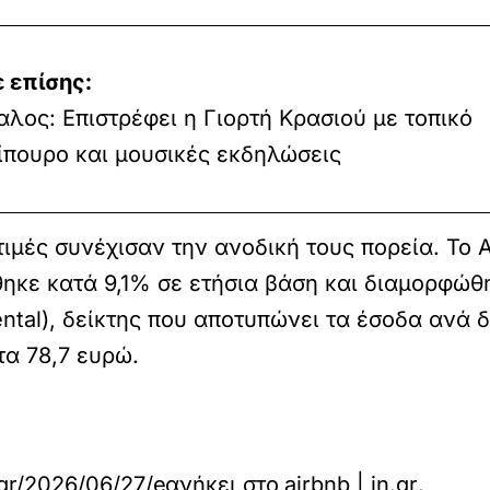
 επίσης:
αλος: Επιστρέφει η Γιορτή Κρασιού με τοπικό
σίπουρο και μουσικές εκδηλώσεις
 τιμές συνέχισαν την ανοδική τους πορεία. Το 
θηκε κατά 9,1% σε ετήσια βάση και διαμορφώθ
ental), δείκτης που αποτυπώνει τα έσοδα ανά 
τα 78,7 ευρώ.
gr/2026/06/27/economy/airbnb-allazei-o-xartis-a
ανήκει στο
airbnb | in.gr
.