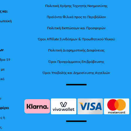
Πολιτική Χρήσης Τεχνητής Νοημοσύνης
ς και
Προϊόντα Φιλικά προς το Περιβάλλον
ρωπαϊκή
Πολιτική Εκπτώσεων και Προσφορών
Όροι Affiliate Συνδέσμων & Προωθητικού Υλικού
των
Πολιτική Διαφημιστικής Διαφάνειας
θρο 19
Όροι Προγράμματος Επιβράβευσης
, με
Όροι Υποβολής και Δημοσίευσης Αγγελιών
ικό
υ
 φέρει
ις ή
ς.