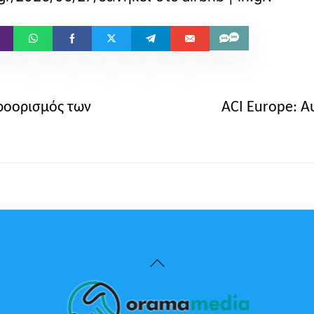
ροορισμός των
ACI Europe: Α
Back
To
Top