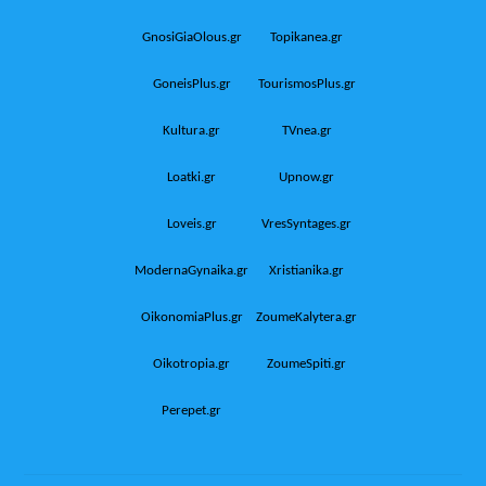
GnosiGiaOlous.gr
Topikanea.gr
GoneisPlus.gr
TourismosPlus.gr
Kultura.gr
TVnea.gr
Loatki.gr
Upnow.gr
Loveis.gr
VresSyntages.gr
ModernaGynaika.gr
Xristianika.gr
OikonomiaPlus.gr
ZoumeKalytera.gr
Oikotropia.gr
ZoumeSpiti.gr
Perepet.gr