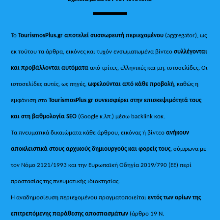
Το
TourismosPlus.gr
αποτελεί συσσωρευτή περιεχομένου
(aggregator), ως
εκ τούτου τα άρθρα, εικόνες και τυχόν ενσωματωμένα βίντεο
συλλέγονται
και προβάλλονται αυτόματα
από τρίτες, ελληνικές και μη, ιστοσελίδες. Οι
ιστοσελίδες αυτές, ως πηγές,
ωφελούνται από κάθε προβολή
, καθώς η
εμφάνιση στο
TourismosPlus
.
gr συνεισφέρει στην επισκεψιμότητά τους
και στη βαθμολογία SEO
(Google κ.λπ.) μέσω backlink κοκ.
Τα πνευματικά δικαιώματα κάθε άρθρου, εικόνας ή βίντεο
ανήκουν
αποκλειστικά στους αρχικούς δημιουργούς και φορείς τους
, σύμφωνα με
τον Νόμο 2121/1993 και την Ευρωπαϊκή Οδηγία 2019/790 (ΕΕ) περί
προστασίας της πνευματικής ιδιοκτησίας.
Η αναδημοσίευση περιεχομένου πραγματοποιείται
εντός των ορίων της
επιτρεπόμενης παράθεσης αποσπασμάτων
(άρθρο 19 Ν.