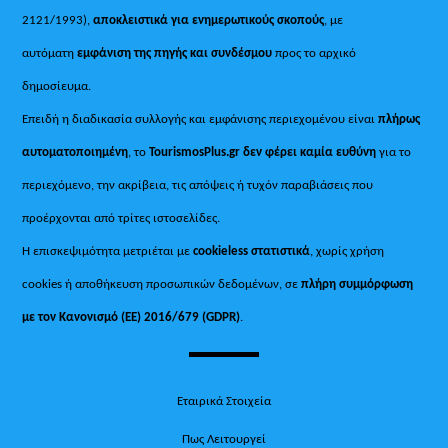
2121/1993),
αποκλειστικά για ενημερωτικούς σκοπούς
, με
αυτόματη
εμφάνιση της πηγής και συνδέσμου
προς το αρχικό
δημοσίευμα.
Επειδή η διαδικασία συλλογής και εμφάνισης περιεχομένου είναι
πλήρως
αυτοματοποιημένη
, το
TourismosPlus.gr
δεν φέρει καμία ευθύνη
για το
περιεχόμενο, την ακρίβεια, τις απόψεις ή τυχόν παραβιάσεις που
προέρχονται από τρίτες ιστοσελίδες.
Η επισκεψιμότητα μετριέται με
cookieless στατιστικά
, χωρίς χρήση
cookies ή αποθήκευση προσωπικών δεδομένων, σε
πλήρη συμμόρφωση
με τον Κανονισμό (ΕΕ) 2016/679 (GDPR)
.
Εταιρικά Στοιχεία
Πως Λειτουργεί