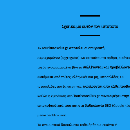
Σχετικά με αυτόν τον ιστότοπο
Το
TourismosPlus.gr
αποτελεί συσσωρευτή
περιεχομένου
(aggregator), ως εκ τούτου τα άρθρα, εικόνες
τυχόν ενσωματωμένα βίντεο
συλλέγονται και προβάλλοντ
αυτόματα
από τρίτες, ελληνικές και μη, ιστοσελίδες. Οι
ιστοσελίδες αυτές, ως πηγές,
ωφελούνται από κάθε προβ
καθώς η εμφάνιση στο
TourismosPlus
.
gr συνεισφέρει στην
επισκεψιμότητά τους και στη βαθμολογία SEO
(Google κ.λ
μέσω backlink κοκ.
Τα πνευματικά δικαιώματα κάθε άρθρου, εικόνας ή