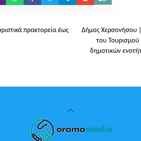
υριστικά πρακτορεία έως
Δήμος Χερσονήσου | 
του Τουρισμού 
δημοτικών ενοτήτω
Back
To
Top