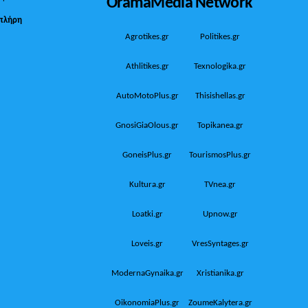
OramaMedia Network
πλήρη
Agrotikes.gr
Politikes.gr
Athlitikes.gr
Texnologika.gr
AutoMotoPlus.gr
Thisishellas.gr
GnosiGiaOlous.gr
Topikanea.gr
GoneisPlus.gr
TourismosPlus.gr
Kultura.gr
TVnea.gr
Loatki.gr
Upnow.gr
Loveis.gr
VresSyntages.gr
ModernaGynaika.gr
Xristianika.gr
OikonomiaPlus.gr
ZoumeKalytera.gr