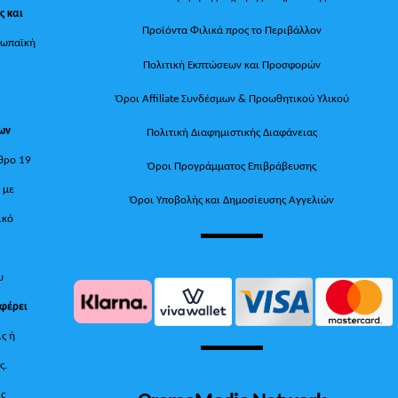
ς και
Προϊόντα Φιλικά προς το Περιβάλλον
ρωπαϊκή
Πολιτική Εκπτώσεων και Προσφορών
Όροι Affiliate Συνδέσμων & Προωθητικού Υλικού
των
Πολιτική Διαφημιστικής Διαφάνειας
θρο 19
Όροι Προγράμματος Επιβράβευσης
, με
Όροι Υποβολής και Δημοσίευσης Αγγελιών
ικό
υ
 φέρει
ις ή
ς.
ίς