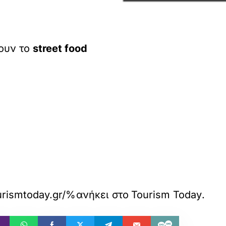
ζουν το
street food
w.tourismtoday.gr/%CE%B1%CF%85%
ανήκει στο
Tourism Today
.