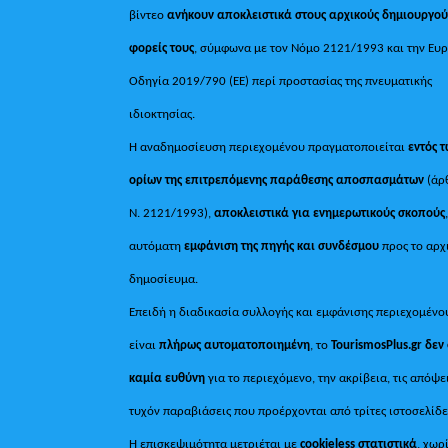
βίντεο
ανήκουν αποκλειστικά στους αρχικούς δημιουργού
φορείς τους
, σύμφωνα με τον Νόμο 2121/1993 και την Ευ
Οδηγία 2019/790 (ΕΕ) περί προστασίας της πνευματικής
ιδιοκτησίας.
Η αναδημοσίευση περιεχομένου πραγματοποιείται
εντός 
ορίων της επιτρεπόμενης παράθεσης αποσπασμάτων
(άρ
Ν. 2121/1993),
αποκλειστικά για ενημερωτικούς σκοπούς
αυτόματη
εμφάνιση της πηγής και συνδέσμου
προς το αρχ
δημοσίευμα.
Επειδή η διαδικασία συλλογής και εμφάνισης περιεχομένο
είναι
πλήρως αυτοματοποιημένη
, το
TourismosPlus.gr
δεν
καμία ευθύνη
για το περιεχόμενο, την ακρίβεια, τις απόψε
τυχόν παραβιάσεις που προέρχονται από τρίτες ιστοσελίδε
Η επισκεψιμότητα μετριέται με
cookieless στατιστικά
, χωρ