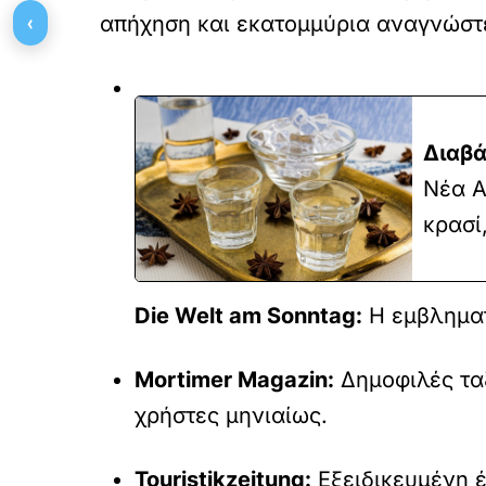
‹
απήχηση και εκατομμύρια αναγνώστε
Διαβά
Νέα Α
κρασί
Die Welt am Sonntag:
Η εμβληματ
Mortimer Magazin:
Δημοφιλές ταξ
χρήστες μηνιαίως.
Touristikzeitung:
Εξειδικευμένη έ