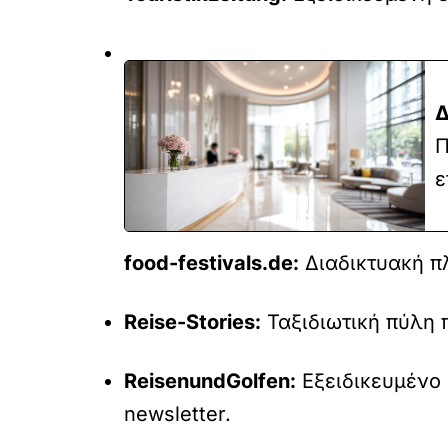
Δ
Π
ε
food-festivals.de:
Διαδικτυακή π
Reise-Stories:
Ταξιδιωτική πύλη 
ReisenundGolfen:
Εξειδικευμένο 
newsletter.