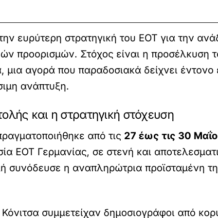
την ευρύτερη στρατηγική του ΕΟΤ για την αν
κών προορισμών. Στόχος είναι η προσέλκυση τ
, μια αγορά που παραδοσιακά δείχνει έντονο ε
σιμη ανάπτυξη.
τολής και η στρατηγική στόχευση
 πραγματοποιήθηκε από τις
27 έως τις 30 Μαΐ
σία ΕΟΤ Γερμανίας, σε στενή και αποτελεσματ
λή συνόδευσε η αναπληρώτρια προϊσταμένη τ
αι Κόνιτσα συμμετείχαν δημοσιογράφοι από κορ