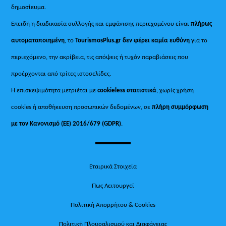
δημοσίευμα.
Επειδή η διαδικασία συλλογής και εμφάνισης περιεχομένου είναι
πλήρως
αυτοματοποιημένη
, το
TourismosPlus.gr
δεν φέρει καμία ευθύνη
για το
περιεχόμενο, την ακρίβεια, τις απόψεις ή τυχόν παραβιάσεις που
προέρχονται από τρίτες ιστοσελίδες.
Η επισκεψιμότητα μετριέται με
cookieless στατιστικά
, χωρίς χρήση
cookies ή αποθήκευση προσωπικών δεδομένων, σε
πλήρη συμμόρφωση
με τον Κανονισμό (ΕΕ) 2016/679 (GDPR)
.
Εταιρικά Στοιχεία
Πως Λειτουργεί
Πολιτική Απορρήτου & Cookies
Πολιτική Πλουραλισμού και Διαφάνειας