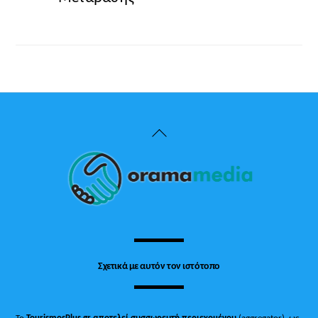
Back
To
Top
Σχετικά με αυτόν τον ιστότοπο
Το
TourismosPlus.gr
αποτελεί συσσωρευτή περιεχομένου
(aggregator), ως