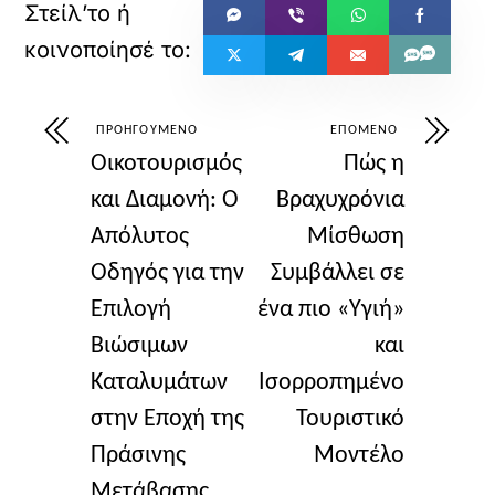
ΠΡΟΗΓΟΎΜΕΝΟ
ΕΠΌΜΕΝΟ
Οικοτουρισμός
Πώς η
και Διαμονή: Ο
Βραχυχρόνια
Απόλυτος
Μίσθωση
Οδηγός για την
Συμβάλλει σε
Επιλογή
ένα πιο «Υγιή»
Βιώσιμων
και
Καταλυμάτων
Ισορροπημένο
στην Εποχή της
Τουριστικό
Πράσινης
Μοντέλο
Μετάβασης