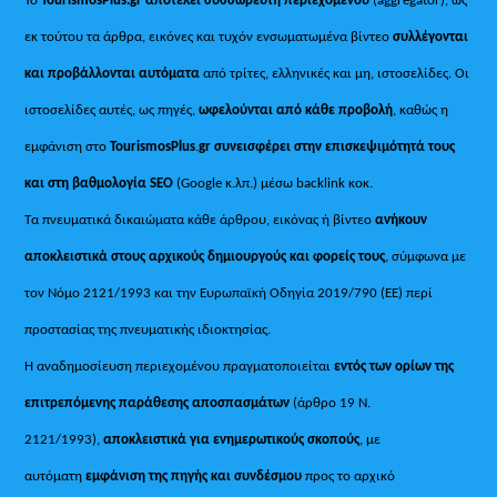
εκ τούτου τα άρθρα, εικόνες και τυχόν ενσωματωμένα βίντεο
συλλέγονται
και προβάλλονται αυτόματα
από τρίτες, ελληνικές και μη, ιστοσελίδες. Οι
ιστοσελίδες αυτές, ως πηγές,
ωφελούνται από κάθε προβολή
, καθώς η
εμφάνιση στο
TourismosPlus
.
gr συνεισφέρει στην επισκεψιμότητά τους
και στη βαθμολογία SEO
(Google κ.λπ.) μέσω backlink κοκ.
Τα πνευματικά δικαιώματα κάθε άρθρου, εικόνας ή βίντεο
ανήκουν
αποκλειστικά στους αρχικούς δημιουργούς και φορείς τους
, σύμφωνα με
τον Νόμο 2121/1993 και την Ευρωπαϊκή Οδηγία 2019/790 (ΕΕ) περί
προστασίας της πνευματικής ιδιοκτησίας.
Η αναδημοσίευση περιεχομένου πραγματοποιείται
εντός των ορίων της
επιτρεπόμενης παράθεσης αποσπασμάτων
(άρθρο 19 Ν.
2121/1993),
αποκλειστικά για ενημερωτικούς σκοπούς
, με
αυτόματη
εμφάνιση της πηγής και συνδέσμου
προς το αρχικό