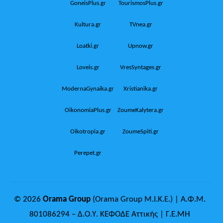
GoneisPlus.gr
TourismosPlus.gr
Kultura.gr
TVnea.gr
Loatki.gr
Upnow.gr
Loveis.gr
VresSyntages.gr
ModernaGynaika.gr
Xristianika.gr
OikonomiaPlus.gr
ZoumeKalytera.gr
Oikotropia.gr
ZoumeSpiti.gr
Perepet.gr
© 2026
Orama Group
(Orama Group Μ.Ι.Κ.Ε.) | Α.Φ.Μ.
801086294 – Δ.Ο.Υ. ΚΕΦΟΔΕ Αττικής | Γ.Ε.ΜΗ