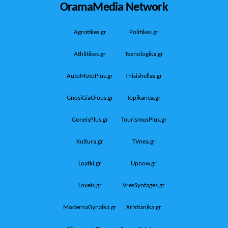
OramaMedia Network
Agrotikes.gr
Politikes.gr
Athlitikes.gr
Texnologika.gr
AutoMotoPlus.gr
Thisishellas.gr
GnosiGiaOlous.gr
Topikanea.gr
GoneisPlus.gr
TourismosPlus.gr
Kultura.gr
TVnea.gr
Loatki.gr
Upnow.gr
Loveis.gr
VresSyntages.gr
ModernaGynaika.gr
Xristianika.gr