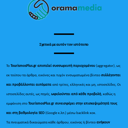
To
Top
Σχετικά με αυτόν τον ιστότοπο
Το
TourismosPlus.gr
αποτελεί συσσωρευτή περιεχομένου
(aggregator), ως
εκ τούτου τα άρθρα, εικόνες και τυχόν ενσωματωμένα βίντεο
συλλέγονται
και προβάλλονται αυτόματα
από τρίτες, ελληνικές και μη, ιστοσελίδες. Οι
ιστοσελίδες αυτές, ως πηγές,
ωφελούνται από κάθε προβολή
, καθώς η
εμφάνιση στο
TourismosPlus
.
gr συνεισφέρει στην επισκεψιμότητά τους
και στη βαθμολογία SEO
(Google κ.λπ.) μέσω backlink κοκ.
Τα πνευματικά δικαιώματα κάθε άρθρου, εικόνας ή βίντεο
ανήκουν