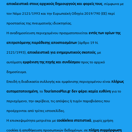
αποκλειστικά στους αρχικούς δημιουργούς και φορείς τους
, σύμφωνα με
τον Νόμο 2121/1993 και την Ευρωπαϊκή Οδηγία 2019/790 (ΕΕ) περί
προστασίας της πνευματικής ιδιοκτησίας.
Η αναδημοσίευση περιεχομένου πραγματοποιείται
εντός των ορίων της
επιτρεπόμενης παράθεσης αποσπασμάτων
(άρθρο 19 Ν.
2121/1993),
αποκλειστικά για ενημερωτικούς σκοπούς
, με
αυτόματη
εμφάνιση της πηγής και συνδέσμου
προς το αρχικό
δημοσίευμα.
Επειδή η διαδικασία συλλογής και εμφάνισης περιεχομένου είναι
πλήρως
αυτοματοποιημένη
, το
TourismosPlus.gr
δεν φέρει καμία ευθύνη
για το
περιεχόμενο, την ακρίβεια, τις απόψεις ή τυχόν παραβιάσεις που
προέρχονται από τρίτες ιστοσελίδες.
Η επισκεψιμότητα μετριέται με
cookieless στατιστικά
, χωρίς χρήση
cookies ή αποθήκευση προσωπικών δεδομένων, σε
πλήρη συμμόρφωση