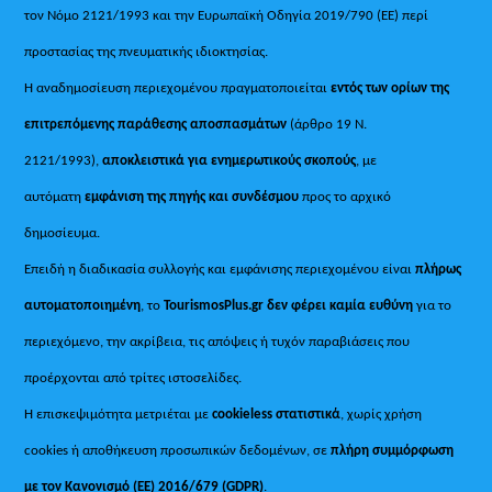
τον Νόμο 2121/1993 και την Ευρωπαϊκή Οδηγία 2019/790 (ΕΕ) περί
προστασίας της πνευματικής ιδιοκτησίας.
Η αναδημοσίευση περιεχομένου πραγματοποιείται
εντός των ορίων της
επιτρεπόμενης παράθεσης αποσπασμάτων
(άρθρο 19 Ν.
2121/1993),
αποκλειστικά για ενημερωτικούς σκοπούς
, με
αυτόματη
εμφάνιση της πηγής και συνδέσμου
προς το αρχικό
δημοσίευμα.
Επειδή η διαδικασία συλλογής και εμφάνισης περιεχομένου είναι
πλήρως
αυτοματοποιημένη
, το
TourismosPlus.gr
δεν φέρει καμία ευθύνη
για το
περιεχόμενο, την ακρίβεια, τις απόψεις ή τυχόν παραβιάσεις που
προέρχονται από τρίτες ιστοσελίδες.
Η επισκεψιμότητα μετριέται με
cookieless στατιστικά
, χωρίς χρήση
cookies ή αποθήκευση προσωπικών δεδομένων, σε
πλήρη συμμόρφωση
με τον Κανονισμό (ΕΕ) 2016/679 (GDPR)
.