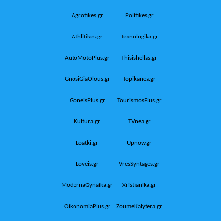
Agrotikes.gr
Politikes.gr
Athlitikes.gr
Texnologika.gr
AutoMotoPlus.gr
Thisishellas.gr
GnosiGiaOlous.gr
Topikanea.gr
GoneisPlus.gr
TourismosPlus.gr
Kultura.gr
TVnea.gr
Loatki.gr
Upnow.gr
Loveis.gr
VresSyntages.gr
ModernaGynaika.gr
Xristianika.gr
OikonomiaPlus.gr
ZoumeKalytera.gr