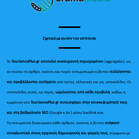
Top
Σχετικά με αυτόν τον ιστότοπο
Το
TourismosPlus.gr
αποτελεί συσσωρευτή περιεχομένου
(aggregator), ως
εκ τούτου τα άρθρα, εικόνες και τυχόν ενσωματωμένα βίντεο
συλλέγονται
και προβάλλονται αυτόματα
από τρίτες, ελληνικές και μη, ιστοσελίδες. Οι
ιστοσελίδες αυτές, ως πηγές,
ωφελούνται από κάθε προβολή
, καθώς η
εμφάνιση στο
TourismosPlus
.
gr συνεισφέρει στην επισκεψιμότητά τους
και στη βαθμολογία SEO
(Google κ.λπ.) μέσω backlink κοκ.
Τα πνευματικά δικαιώματα κάθε άρθρου, εικόνας ή βίντεο
ανήκουν
αποκλειστικά στους αρχικούς δημιουργούς και φορείς τους
, σύμφωνα με