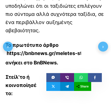
υποδηλώνει ότι οι ταξιδιώτες επιλέγουν
πιο σύντομα αλλά συχνότερα ταξίδια, σε
ένα περιβάλλον αυξημένης
αβεβαιότητας.
Το πρωτότυπο άρθρο
‹
›
https://bnbnews.gr/meletes-statistika/378
ανήκει στο
BnBNews
.
Share