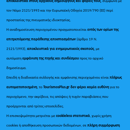
αποκλειστικά στους αρχικούς δημιουργούς και φορείς τους
, σύμφωνα με
τον Νόμο 2121/1993 και την Ευρωπαϊκή Οδηγία 2019/790 (ΕΕ) περί
προστασίας της πνευματικής ιδιοκτησίας.
Η αναδημοσίευση περιεχομένου πραγματοποιείται
εντός των ορίων της
επιτρεπόμενης παράθεσης αποσπασμάτων
(άρθρο 19 Ν.
2121/1993),
αποκλειστικά για ενημερωτικούς σκοπούς
, με
αυτόματη
εμφάνιση της πηγής και συνδέσμου
προς το αρχικό
δημοσίευμα.
Επειδή η διαδικασία συλλογής και εμφάνισης περιεχομένου είναι
πλήρως
αυτοματοποιημένη
, το
TourismosPlus.gr
δεν φέρει καμία ευθύνη
για το
περιεχόμενο, την ακρίβεια, τις απόψεις ή τυχόν παραβιάσεις που
προέρχονται από τρίτες ιστοσελίδες.
Η επισκεψιμότητα μετριέται με
cookieless στατιστικά
, χωρίς χρήση
cookies ή αποθήκευση προσωπικών δεδομένων, σε
πλήρη συμμόρφωση