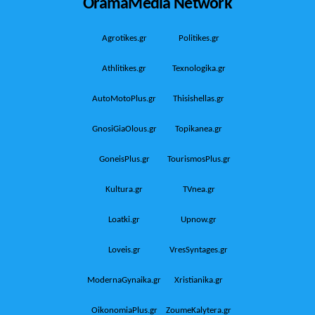
OramaMedia Network
Agrotikes.gr
Politikes.gr
Athlitikes.gr
Texnologika.gr
AutoMotoPlus.gr
Thisishellas.gr
GnosiGiaOlous.gr
Topikanea.gr
GoneisPlus.gr
TourismosPlus.gr
Kultura.gr
TVnea.gr
Loatki.gr
Upnow.gr
Loveis.gr
VresSyntages.gr
ModernaGynaika.gr
Xristianika.gr
OikonomiaPlus.gr
ZoumeKalytera.gr