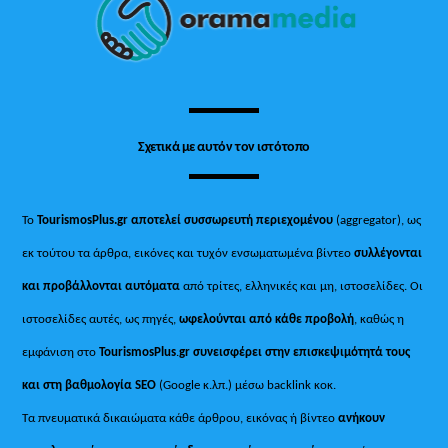
Top
Σχετικά με αυτόν τον ιστότοπο
Το
TourismosPlus.gr
αποτελεί συσσωρευτή περιεχομένου
(aggregator), ως
εκ τούτου τα άρθρα, εικόνες και τυχόν ενσωματωμένα βίντεο
συλλέγονται
και προβάλλονται αυτόματα
από τρίτες, ελληνικές και μη, ιστοσελίδες. Οι
ιστοσελίδες αυτές, ως πηγές,
ωφελούνται από κάθε προβολή
, καθώς η
εμφάνιση στο
TourismosPlus
.
gr συνεισφέρει στην επισκεψιμότητά τους
και στη βαθμολογία SEO
(Google κ.λπ.) μέσω backlink κοκ.
Τα πνευματικά δικαιώματα κάθε άρθρου, εικόνας ή βίντεο
ανήκουν