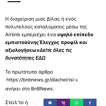
Η διαχείριση μιας βίλας ή ενός
πολυτελούς καταλύματος μέσω της
Airbnb εμπεριέχει ένα
υψηλό επίπεδο
εμπιστοσύνηςΈλεγχος προφίλ και
αξιολογήσεων
Δείτε όλες τις
δυνατότητες
ΕΔΩ
Το πρωτότυπο άρθρο
https://bnbnews.gr/diacheirisi-akiniton/35
ανήκει στο
BnBNews
.