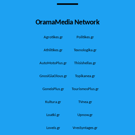
OramaMedia Network
Agrotikes.gr
Politikes.gr
Athlitikes.gr
Texnologika.gr
AutoMotoPlus.gr
Thisishellas.gr
GnosiGiaOlous.gr
Topikanea.gr
GoneisPlus.gr
TourismosPlus.gr
Kultura.gr
TVnea.gr
Loatki.gr
Upnow.gr
Loveis.gr
VresSyntages.gr