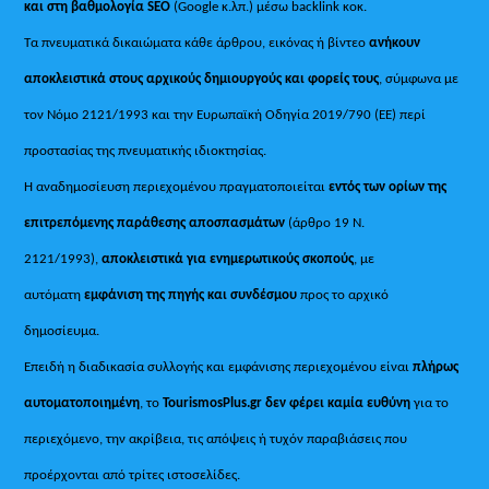
και στη βαθμολογία SEO
(Google κ.λπ.) μέσω backlink κοκ.
Τα πνευματικά δικαιώματα κάθε άρθρου, εικόνας ή βίντεο
ανήκουν
αποκλειστικά στους αρχικούς δημιουργούς και φορείς τους
, σύμφωνα με
τον Νόμο 2121/1993 και την Ευρωπαϊκή Οδηγία 2019/790 (ΕΕ) περί
προστασίας της πνευματικής ιδιοκτησίας.
Η αναδημοσίευση περιεχομένου πραγματοποιείται
εντός των ορίων της
επιτρεπόμενης παράθεσης αποσπασμάτων
(άρθρο 19 Ν.
2121/1993),
αποκλειστικά για ενημερωτικούς σκοπούς
, με
αυτόματη
εμφάνιση της πηγής και συνδέσμου
προς το αρχικό
δημοσίευμα.
Επειδή η διαδικασία συλλογής και εμφάνισης περιεχομένου είναι
πλήρως
αυτοματοποιημένη
, το
TourismosPlus.gr
δεν φέρει καμία ευθύνη
για το
περιεχόμενο, την ακρίβεια, τις απόψεις ή τυχόν παραβιάσεις που
προέρχονται από τρίτες ιστοσελίδες.