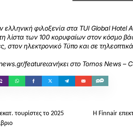
 ελληνική φιλοξενία στα TUI Global Hotel 
τη λίστα των 100 κορυφαίων στον κόσμο β
ες, στον ηλεκτρονικό Τύπο και σε τηλεοπτι
snews.gr/featured/tui-global-hotel-awards-2
ανήκει στο
Tornos News – 
εκατ. τουρίστες το 2025
Η Finnair επεκ
μβριο