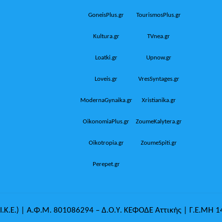
GoneisPlus.gr
TourismosPlus.gr
Kultura.gr
TVnea.gr
Loatki.gr
Upnow.gr
Loveis.gr
VresSyntages.gr
ModernaGynaika.gr
Xristianika.gr
OikonomiaPlus.gr
ZoumeKalytera.gr
Oikotropia.gr
ZoumeSpiti.gr
Perepet.gr
.Κ.Ε.) | Α.Φ.Μ. 801086294 – Δ.Ο.Υ. ΚΕΦΟΔΕ Αττικής | Γ.Ε.ΜΗ 