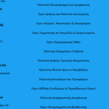
 και
Πολιτική Πλουραλισμού και Διαφάνειας
αι
Όροι Χρήσης και Πολιτική Λειτουργίας
Όροι Αγορών, Αποστολών & Επιστροφών
ολή
,
Όροι Συμμετοχής σε Παιχνίδια & Διαγωνισμούς
π.)
Όροι Παραχώρησης Video
Πολιτική Απορρήτου Chatbots
Πολιτική Χρήσης Τεχνητής Νοημοσύνης
ς και
Προϊόντα Φιλικά προς το Περιβάλλον
ρωπαϊκή
Πολιτική Εκπτώσεων και Προσφορών
Όροι Affiliate Συνδέσμων & Προωθητικού Υλικού
των
Πολιτική Διαφημιστικής Διαφάνειας
θρο 19
Όροι Προγράμματος Επιβράβευσης