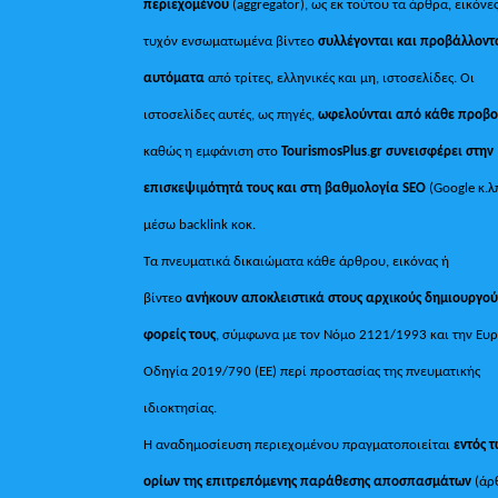
περιεχομένου
(aggregator), ως εκ τούτου τα άρθρα, εικόνες
τυχόν ενσωματωμένα βίντεο
συλλέγονται και προβάλλοντ
αυτόματα
από τρίτες, ελληνικές και μη, ιστοσελίδες. Οι
ιστοσελίδες αυτές, ως πηγές,
ωφελούνται από κάθε προβ
καθώς η εμφάνιση στο
TourismosPlus
.
gr συνεισφέρει στην
επισκεψιμότητά τους και στη βαθμολογία SEO
(Google κ.λ
μέσω backlink κοκ.
Τα πνευματικά δικαιώματα κάθε άρθρου, εικόνας ή
βίντεο
ανήκουν αποκλειστικά στους αρχικούς δημιουργού
φορείς τους
, σύμφωνα με τον Νόμο 2121/1993 και την Ευ
Οδηγία 2019/790 (ΕΕ) περί προστασίας της πνευματικής
ιδιοκτησίας.
Η αναδημοσίευση περιεχομένου πραγματοποιείται
εντός 
ορίων της επιτρεπόμενης παράθεσης αποσπασμάτων
(άρ