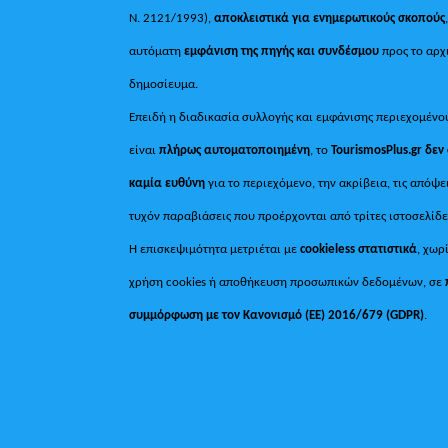
Ν. 2121/1993),
αποκλειστικά για ενημερωτικούς σκοπούς
αυτόματη
εμφάνιση της πηγής και συνδέσμου
προς το αρχ
δημοσίευμα.
Επειδή η διαδικασία συλλογής και εμφάνισης περιεχομένο
είναι
πλήρως αυτοματοποιημένη
, το
TourismosPlus.gr
δεν
καμία ευθύνη
για το περιεχόμενο, την ακρίβεια, τις απόψε
τυχόν παραβιάσεις που προέρχονται από τρίτες ιστοσελίδε
Η επισκεψιμότητα μετριέται με
cookieless στατιστικά
, χωρ
χρήση cookies ή αποθήκευση προσωπικών δεδομένων, σε
συμμόρφωση με τον Κανονισμό (ΕΕ) 2016/679 (GDPR)
.