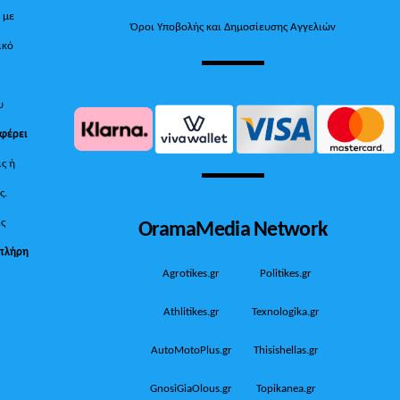
, με
Όροι Υποβολής και Δημοσίευσης Αγγελιών
ικό
υ
 φέρει
ις ή
ς.
OramaMedia Network
ίς
πλήρη
Agrotikes.gr
Politikes.gr
Athlitikes.gr
Texnologika.gr
AutoMotoPlus.gr
Thisishellas.gr
GnosiGiaOlous.gr
Topikanea.gr