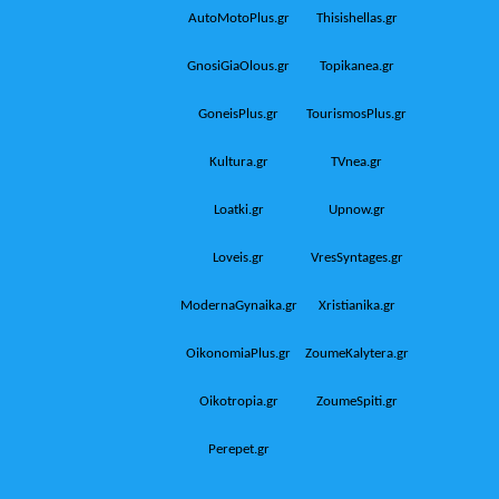
AutoMotoPlus.gr
Thisishellas.gr
GnosiGiaOlous.gr
Topikanea.gr
GoneisPlus.gr
TourismosPlus.gr
Kultura.gr
TVnea.gr
Loatki.gr
Upnow.gr
Loveis.gr
VresSyntages.gr
ModernaGynaika.gr
Xristianika.gr
OikonomiaPlus.gr
ZoumeKalytera.gr
Oikotropia.gr
ZoumeSpiti.gr
Perepet.gr