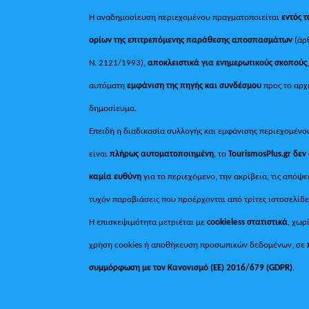
Η αναδημοσίευση περιεχομένου πραγματοποιείται
εντός 
ορίων της επιτρεπόμενης παράθεσης αποσπασμάτων
(άρ
Ν. 2121/1993),
αποκλειστικά για ενημερωτικούς σκοπούς
αυτόματη
εμφάνιση της πηγής και συνδέσμου
προς το αρχ
δημοσίευμα.
Επειδή η διαδικασία συλλογής και εμφάνισης περιεχομένο
είναι
πλήρως αυτοματοποιημένη
, το
TourismosPlus.gr
δεν
καμία ευθύνη
για το περιεχόμενο, την ακρίβεια, τις απόψε
τυχόν παραβιάσεις που προέρχονται από τρίτες ιστοσελίδε
Η επισκεψιμότητα μετριέται με
cookieless στατιστικά
, χωρ
χρήση cookies ή αποθήκευση προσωπικών δεδομένων, σε
συμμόρφωση με τον Κανονισμό (ΕΕ) 2016/679 (GDPR)
.