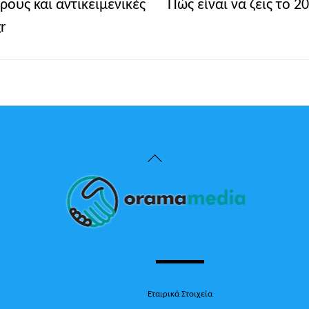
όρους και αντικειμενικές
Πώς είναι να ζεις το 
r
Back
To
Top
Εταιρικά Στοιχεία