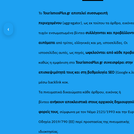
Το
TourismosPlus.gr
αποτελεί συσσωρευτή
περιεχομένου
(aggregator), ως εκ τούτου τα άρθρα, εικόνες
‹
τυχόν ενσωματωμένα βίντεο
συλλέγονται και προβάλλοντ
αυτόματα
από τρίτες, ελληνικές και μη, ιστοσελίδες. Οι
ιστοσελίδες αυτές, ως πηγές,
ωφελούνται από κάθε προβ
καθώς η εμφάνιση στο
TourismosPlus
.
gr συνεισφέρει στην
επισκεψιμότητά τους και στη βαθμολογία SEO
(Google κ.λ
μέσω backlink κοκ.
Τα πνευματικά δικαιώματα κάθε άρθρου, εικόνας ή
βίντεο
ανήκουν αποκλειστικά στους αρχικούς δημιουργού
φορείς τους
, σύμφωνα με τον Νόμο 2121/1993 και την Ευ
Οδηγία 2019/790 (ΕΕ) περί προστασίας της πνευματικής
ιδιοκτησίας.