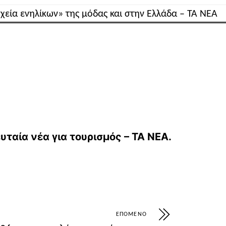
oxeia-enilikontis-modas-kai-stin-ellada/
ευταία νέα για τουρισμός – ΤΑ ΝΕΑ
.
ΕΠΌΜΕΝΟ