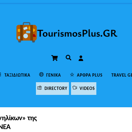
Cart
Αναζήτηση
ΤΑΞΙΔΙΩΤΙΚΆ
ΓΕΝΙΚΆ
ΆΡΘΡΑ PLUS
TRAVEL G
DIRECTORY
VIDEOS
νηλίκων» της
 ΝΕΑ