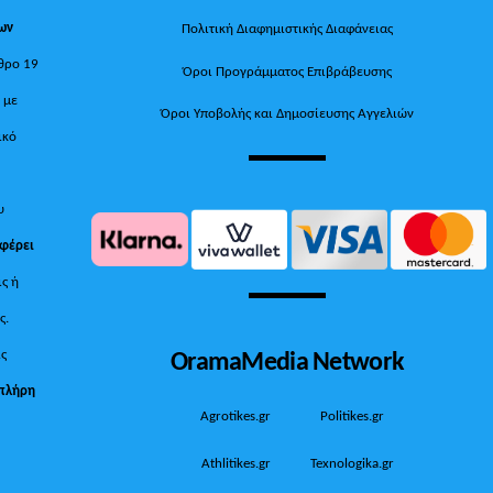
των
Πολιτική Διαφημιστικής Διαφάνειας
θρο 19
Όροι Προγράμματος Επιβράβευσης
, με
Όροι Υποβολής και Δημοσίευσης Αγγελιών
ικό
υ
 φέρει
ις ή
ς.
OramaMedia Network
ίς
πλήρη
Agrotikes.gr
Politikes.gr
Athlitikes.gr
Texnologika.gr