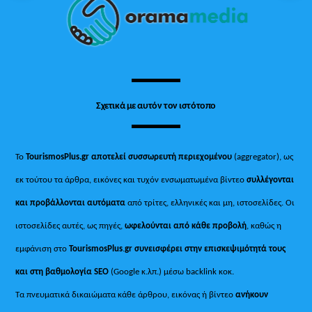
Top
Σχετικά με αυτόν τον ιστότοπο
Το
TourismosPlus.gr
αποτελεί συσσωρευτή περιεχομένου
(aggregator), ως
εκ τούτου τα άρθρα, εικόνες και τυχόν ενσωματωμένα βίντεο
συλλέγονται
και προβάλλονται αυτόματα
από τρίτες, ελληνικές και μη, ιστοσελίδες. Οι
ιστοσελίδες αυτές, ως πηγές,
ωφελούνται από κάθε προβολή
, καθώς η
εμφάνιση στο
TourismosPlus
.
gr συνεισφέρει στην επισκεψιμότητά τους
και στη βαθμολογία SEO
(Google κ.λπ.) μέσω backlink κοκ.
Τα πνευματικά δικαιώματα κάθε άρθρου, εικόνας ή βίντεο
ανήκουν