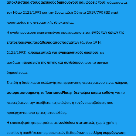
αποκλειστικά στους αρχικούς δημιουργούς και φορείς τους
, σύμφωνα με
τον Νόμο 2121/1993 και την Ευρωπαϊκή Οδηγία 2019/790 (ΕΕ) περί
προστασίας της πνευματικής ιδιοκτησίας.
Η αναδημοσίευση περιεχομένου πραγματοποιείται
εντός των ορίων της
επιτρεπόμενης παράθεσης αποσπασμάτων
(άρθρο 19 Ν.
2121/1993),
αποκλειστικά για ενημερωτικούς σκοπούς
, με
αυτόματη
εμφάνιση της πηγής και συνδέσμου
προς το αρχικό
δημοσίευμα.
Επειδή η διαδικασία συλλογής και εμφάνισης περιεχομένου είναι
πλήρως
αυτοματοποιημένη
, το
TourismosPlus.gr
δεν φέρει καμία ευθύνη
για το
περιεχόμενο, την ακρίβεια, τις απόψεις ή τυχόν παραβιάσεις που
προέρχονται από τρίτες ιστοσελίδες.
Η επισκεψιμότητα μετριέται με
cookieless στατιστικά
, χωρίς χρήση
cookies ή αποθήκευση προσωπικών δεδομένων, σε
πλήρη συμμόρφωση