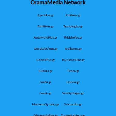
OramaMedia Network
Agrotikes.gr
Politikes.gr
Athlitikes.gr
Texnologika.gr
AutoMotoPlus.gr
Thisishellas.gr
GnosiGiaOlous.gr
Topikanea.gr
GoneisPlus.gr
TourismosPlus.gr
Kultura.gr
TVnea.gr
Loatki.gr
Upnow.gr
Loveis.gr
VresSyntages.gr
ModernaGynaika.gr
Xristianika.gr
OikonomiaPlus.gr
ZoumeKalytera.gr