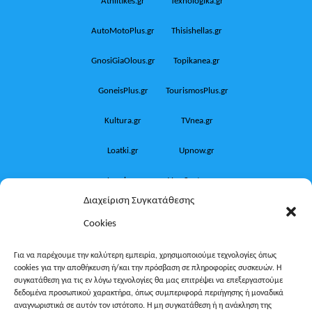
Athlitikes.gr
Texnologika.gr
AutoMotoPlus.gr
Thisishellas.gr
GnosiGiaOlous.gr
Topikanea.gr
GoneisPlus.gr
TourismosPlus.gr
Kultura.gr
TVnea.gr
Loatki.gr
Upnow.gr
Loveis.gr
VresSyntages.gr
Διαχείριση Συγκατάθεσης
ModernaGynaika.gr
Xristianika.gr
Cookies
OikonomiaPlus.gr
ZoumeKalytera.gr
Για να παρέχουμε την καλύτερη εμπειρία, χρησιμοποιούμε τεχνολογίες όπως
cookies για την αποθήκευση ή/και την πρόσβαση σε πληροφορίες συσκευών. Η
Oikotropia.gr
ZoumeSpiti.gr
συγκατάθεση για τις εν λόγω τεχνολογίες θα μας επιτρέψει να επεξεργαστούμε
δεδομένα προσωπικού χαρακτήρα, όπως συμπεριφορά περιήγησης ή μοναδικά
Perepet.gr
αναγνωριστικά σε αυτόν τον ιστότοπο. Η μη συγκατάθεση ή η ανάκληση της