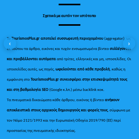
Σχετικά με αυτόν τον ιστότοπο
Το
TourismosPlus.gr
αποτελεί συσσωρευτή περιεχομένου
(aggregator), ως
‹
›
εκ τούτου τα άρθρα, εικόνες και τυχόν ενσωματωμένα βίντεο
συλλέγονται
και προβάλλονται αυτόματα
από τρίτες, ελληνικές και μη, ιστοσελίδες. Οι
ιστοσελίδες αυτές, ως πηγές,
ωφελούνται από κάθε προβολή
, καθώς η
εμφάνιση στο
TourismosPlus
.
gr συνεισφέρει στην επισκεψιμότητά τους
και στη βαθμολογία SEO
(Google κ.λπ.) μέσω backlink κοκ.
Τα πνευματικά δικαιώματα κάθε άρθρου, εικόνας ή βίντεο
ανήκουν
αποκλειστικά στους αρχικούς δημιουργούς και φορείς τους
, σύμφωνα με
τον Νόμο 2121/1993 και την Ευρωπαϊκή Οδηγία 2019/790 (ΕΕ) περί
προστασίας της πνευματικής ιδιοκτησίας.