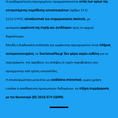
Η αναδημοσίευση περιεχομένου πραγματοποιείται
εντός των ορίων της
επιτρεπόμενης παράθεσης αποσπασμάτων
(άρθρο 19 Ν.
2121/1993),
αποκλειστικά για ενημερωτικούς σκοπούς
, με
αυτόματη
εμφάνιση της πηγής και συνδέσμου
προς το αρχικό
δημοσίευμα.
Επειδή η διαδικασία συλλογής και εμφάνισης περιεχομένου είναι
πλήρως
αυτοματοποιημένη
, το
TourismosPlus.gr
δεν φέρει καμία ευθύνη
για το
περιεχόμενο, την ακρίβεια, τις απόψεις ή τυχόν παραβιάσεις που
προέρχονται από τρίτες ιστοσελίδες.
Η επισκεψιμότητα μετριέται με
cookieless στατιστικά
, χωρίς χρήση
cookies ή αποθήκευση προσωπικών δεδομένων, σε
πλήρη συμμόρφωση
με τον Κανονισμό (ΕΕ) 2016/679 (GDPR)
.