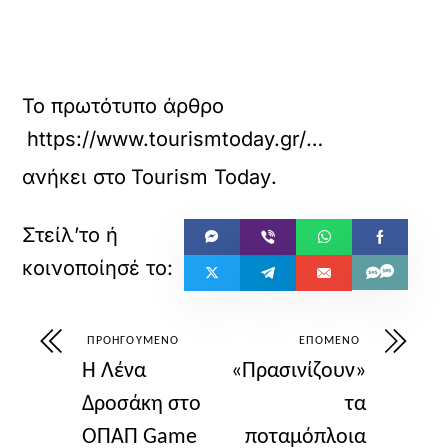
Το πρωτότυπο άρθρο
https://www.tourismtoday.gr/%CF%84%CE%BF-%CF%83%CF%87%CE%AD%CE%B4%CE%B9%CE%BF-%CE%B3%CE%B9%CE%B1-%CF%84%CE%BF-%CE%BD%CE%AD%CE%BF-%CF%86%CE%B9%CE%BE-%CF%83%CF%84%CE%B7-%CE%B8%CE%B5%CF%83%CF%83%CE%B1%CE%BB%CE%BF%CE%BD%CE%AF%CE%BA/
ανήκει στο
Tourism Today
.
ΠΡΟΗΓΟΎΜΕΝΟ
ΕΠΌΜΕΝΟ
Η Λένα
«Πρασινίζουν»
Δροσάκη στο
τα
ΟΠΑΠ Game
ποταμόπλοια