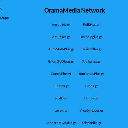
OramaMedia Network
ίς
πλήρη
Agrotikes.gr
Politikes.gr
Athlitikes.gr
Texnologika.gr
AutoMotoPlus.gr
Thisishellas.gr
GnosiGiaOlous.gr
Topikanea.gr
GoneisPlus.gr
TourismosPlus.gr
Kultura.gr
TVnea.gr
Loatki.gr
Upnow.gr
Loveis.gr
VresSyntages.gr
ModernaGynaika.gr
Xristianika.gr