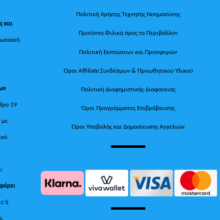
Πολιτική Χρήσης Τεχνητής Νοημοσύνης
ς και
Προϊόντα Φιλικά προς το Περιβάλλον
ρωπαϊκή
Πολιτική Εκπτώσεων και Προσφορών
Όροι Affiliate Συνδέσμων & Προωθητικού Υλικού
των
Πολιτική Διαφημιστικής Διαφάνειας
θρο 19
Όροι Προγράμματος Επιβράβευσης
, με
Όροι Υποβολής και Δημοσίευσης Αγγελιών
ικό
υ
 φέρει
ις ή
ς.