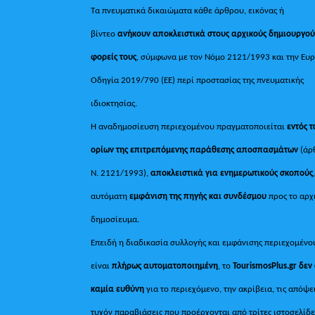
Τα πνευματικά δικαιώματα κάθε άρθρου, εικόνας ή
βίντεο
ανήκουν αποκλειστικά στους αρχικούς δημιουργού
φορείς τους
, σύμφωνα με τον Νόμο 2121/1993 και την Ευ
Οδηγία 2019/790 (ΕΕ) περί προστασίας της πνευματικής
ιδιοκτησίας.
Η αναδημοσίευση περιεχομένου πραγματοποιείται
εντός 
ορίων της επιτρεπόμενης παράθεσης αποσπασμάτων
(άρ
Ν. 2121/1993),
αποκλειστικά για ενημερωτικούς σκοπούς
αυτόματη
εμφάνιση της πηγής και συνδέσμου
προς το αρχ
δημοσίευμα.
Επειδή η διαδικασία συλλογής και εμφάνισης περιεχομένο
είναι
πλήρως αυτοματοποιημένη
, το
TourismosPlus.gr
δεν
καμία ευθύνη
για το περιεχόμενο, την ακρίβεια, τις απόψε
τυχόν παραβιάσεις που προέρχονται από τρίτες ιστοσελίδε