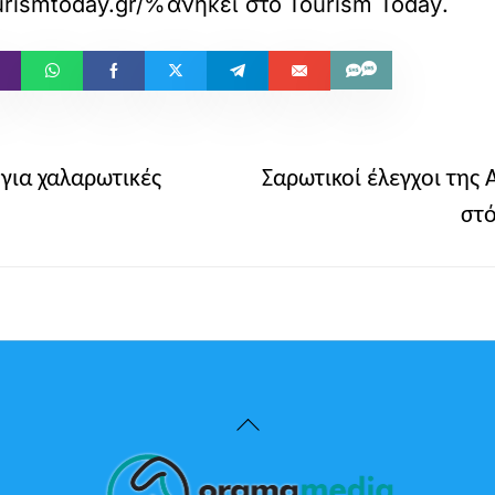
w.tourismtoday.gr/%CF%84%CE%B9-
ανήκει στο
Tourism Today
.
 για χαλαρωτικές
Σαρωτικοί έλεγχοι της 
στό
Back
To