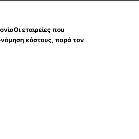
ονίαΟι εταιρείες που
ονόμηση κόστους, παρά τον