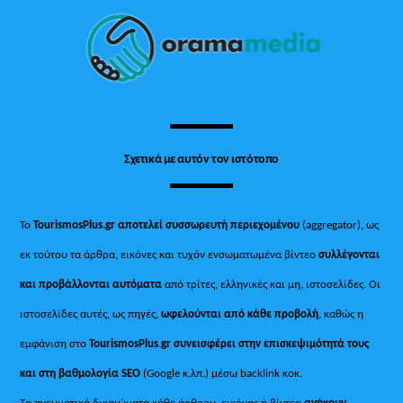
To
Top
Σχετικά με αυτόν τον ιστότοπο
Το
TourismosPlus.gr
αποτελεί συσσωρευτή περιεχομένου
(aggregator), ως
εκ τούτου τα άρθρα, εικόνες και τυχόν ενσωματωμένα βίντεο
συλλέγονται
και προβάλλονται αυτόματα
από τρίτες, ελληνικές και μη, ιστοσελίδες. Οι
ιστοσελίδες αυτές, ως πηγές,
ωφελούνται από κάθε προβολή
, καθώς η
εμφάνιση στο
TourismosPlus
.
gr συνεισφέρει στην επισκεψιμότητά τους
και στη βαθμολογία SEO
(Google κ.λπ.) μέσω backlink κοκ.
Τα πνευματικά δικαιώματα κάθε άρθρου, εικόνας ή βίντεο
ανήκουν