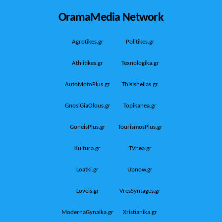
OramaMedia Network
Agrotikes.gr
Politikes.gr
Athlitikes.gr
Texnologika.gr
AutoMotoPlus.gr
Thisishellas.gr
GnosiGiaOlous.gr
Topikanea.gr
GoneisPlus.gr
TourismosPlus.gr
Kultura.gr
TVnea.gr
Loatki.gr
Upnow.gr
Loveis.gr
VresSyntages.gr
ModernaGynaika.gr
Xristianika.gr