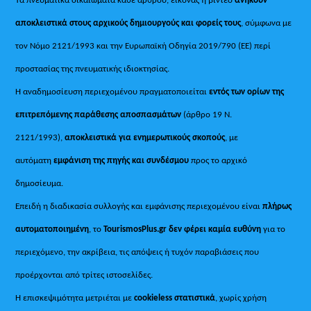
αποκλειστικά στους αρχικούς δημιουργούς και φορείς τους
, σύμφωνα με
τον Νόμο 2121/1993 και την Ευρωπαϊκή Οδηγία 2019/790 (ΕΕ) περί
προστασίας της πνευματικής ιδιοκτησίας.
Η αναδημοσίευση περιεχομένου πραγματοποιείται
εντός των ορίων της
επιτρεπόμενης παράθεσης αποσπασμάτων
(άρθρο 19 Ν.
2121/1993),
αποκλειστικά για ενημερωτικούς σκοπούς
, με
αυτόματη
εμφάνιση της πηγής και συνδέσμου
προς το αρχικό
δημοσίευμα.
Επειδή η διαδικασία συλλογής και εμφάνισης περιεχομένου είναι
πλήρως
αυτοματοποιημένη
, το
TourismosPlus.gr
δεν φέρει καμία ευθύνη
για το
περιεχόμενο, την ακρίβεια, τις απόψεις ή τυχόν παραβιάσεις που
προέρχονται από τρίτες ιστοσελίδες.
Η επισκεψιμότητα μετριέται με
cookieless στατιστικά
, χωρίς χρήση