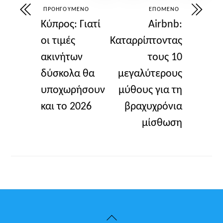
ΠΡΟΗΓΟΎΜΕΝΟ
ΕΠΌΜΕΝΟ
Κύπρος: Γιατί
Airbnb:
οι τιμές
Καταρρίπτοντας
ακινήτων
τους 10
δύσκολα θα
μεγαλύτερους
υποχωρήσουν
μύθους για τη
και το 2026
βραχυχρόνια
μίσθωση
Back