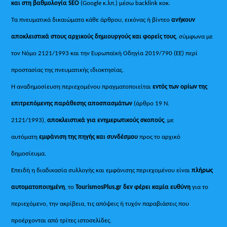
και στη βαθμολογία SEO
(Google κ.λπ.) μέσω backlink κοκ.
Τα πνευματικά δικαιώματα κάθε άρθρου, εικόνας ή βίντεο
ανήκουν
αποκλειστικά στους αρχικούς δημιουργούς και φορείς τους
, σύμφωνα με
τον Νόμο 2121/1993 και την Ευρωπαϊκή Οδηγία 2019/790 (ΕΕ) περί
προστασίας της πνευματικής ιδιοκτησίας.
Η αναδημοσίευση περιεχομένου πραγματοποιείται
εντός των ορίων της
επιτρεπόμενης παράθεσης αποσπασμάτων
(άρθρο 19 Ν.
2121/1993),
αποκλειστικά για ενημερωτικούς σκοπούς
, με
αυτόματη
εμφάνιση της πηγής και συνδέσμου
προς το αρχικό
δημοσίευμα.
Επειδή η διαδικασία συλλογής και εμφάνισης περιεχομένου είναι
πλήρως
αυτοματοποιημένη
, το
TourismosPlus.gr
δεν φέρει καμία ευθύνη
για το
περιεχόμενο, την ακρίβεια, τις απόψεις ή τυχόν παραβιάσεις που
προέρχονται από τρίτες ιστοσελίδες.