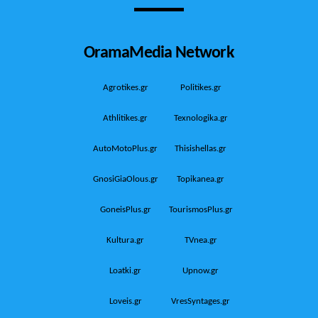
OramaMedia Network
Agrotikes.gr
Politikes.gr
Athlitikes.gr
Texnologika.gr
AutoMotoPlus.gr
Thisishellas.gr
GnosiGiaOlous.gr
Topikanea.gr
GoneisPlus.gr
TourismosPlus.gr
Kultura.gr
TVnea.gr
Loatki.gr
Upnow.gr
Loveis.gr
VresSyntages.gr