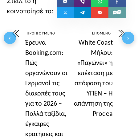
ΠΡΟΗΓΟΎΜΕΝΟ
ΕΠΌΜΕΝΟ
‹
›
Έρευνα
White Coast
Booking.com:
Μήλου:
Πώς
«Παγώνει» η
οργανώνουν οι
επέκταση με
Γερμανοί τις
απόφαση του
διακοπές τους
ΥΠΕΝ – Η
για το 2026 –
απάντηση της
Πολλά ταξίδια,
Prodea
έγκαιρες
κρατήσεις και