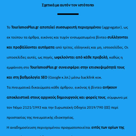
Σχετικά με αυτόν τον ιστότοπο
Το
TourismosPlus.gr
αποτελεί συσσωρευτή περιεχομένου
(aggregator), ως
εκ τούτου τα άρθρα, εικόνες και τυχόν ενσωματωμένα βίντεο
συλλέγονται
και προβάλλονται αυτόματα
από τρίτες, ελληνικές και μη, ιστοσελίδες. Οι
ιστοσελίδες αυτές, ως πηγές,
ωφελούνται από κάθε προβολή
, καθώς η
εμφάνιση στο
TourismosPlus
.
gr συνεισφέρει στην επισκεψιμότητά τους
και στη βαθμολογία SEO
(Google κ.λπ.) μέσω backlink κοκ.
Τα πνευματικά δικαιώματα κάθε άρθρου, εικόνας ή βίντεο
ανήκουν
αποκλειστικά στους αρχικούς δημιουργούς και φορείς τους
, σύμφωνα με
τον Νόμο 2121/1993 και την Ευρωπαϊκή Οδηγία 2019/790 (ΕΕ) περί
προστασίας της πνευματικής ιδιοκτησίας.
Η αναδημοσίευση περιεχομένου πραγματοποιείται
εντός των ορίων της