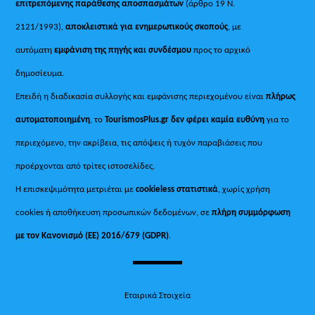
επιτρεπόμενης παράθεσης αποσπασμάτων
(άρθρο 19 Ν.
2121/1993),
αποκλειστικά για ενημερωτικούς σκοπούς
, με
αυτόματη
εμφάνιση της πηγής και συνδέσμου
προς το αρχικό
δημοσίευμα.
Επειδή η διαδικασία συλλογής και εμφάνισης περιεχομένου είναι
πλήρως
αυτοματοποιημένη
, το
TourismosPlus.gr
δεν φέρει καμία ευθύνη
για το
περιεχόμενο, την ακρίβεια, τις απόψεις ή τυχόν παραβιάσεις που
προέρχονται από τρίτες ιστοσελίδες.
Η επισκεψιμότητα μετριέται με
cookieless στατιστικά
, χωρίς χρήση
cookies ή αποθήκευση προσωπικών δεδομένων, σε
πλήρη συμμόρφωση
με τον Κανονισμό (ΕΕ) 2016/679 (GDPR)
.
Εταιρικά Στοιχεία