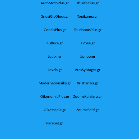
AutoMotoPlus.gr
Thisishellas.gr
GnosiGiaOlous.gr
Topikanea.gr
GoneisPlus.gr
TourismosPlus.gr
Kultura.gr
TVnea.gr
Loatki.gr
Upnow.gr
Loveis.gr
VresSyntages.gr
ModernaGynaika.gr
Xristianika.gr
OikonomiaPlus.gr
ZoumeKalytera.gr
Oikotropia.gr
ZoumeSpiti.gr
Perepet.gr