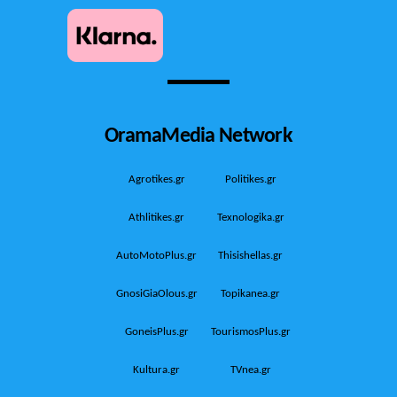
OramaMedia Network
Agrotikes.gr
Politikes.gr
Athlitikes.gr
Texnologika.gr
AutoMotoPlus.gr
Thisishellas.gr
GnosiGiaOlous.gr
Topikanea.gr
GoneisPlus.gr
TourismosPlus.gr
Kultura.gr
TVnea.gr