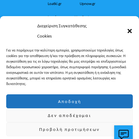
Loatki.gr
Upnow.gr
Loveis.gr
VresSyntages.gr
Διαχείριση Συγκατάθεσης
ModernaGynaika.gr
Xristianika.gr
Cookies
OikonomiaPlus.gr
ZoumeKalytera.gr
Για να παρέχουμε την καλύτερη εμπειρία, χρησιμοποιούμε τεχνολογίες όπως
cookies για την αποθήκευση ή/και την πρόσβαση σε πληροφορίες συσκευών. Η
Oikotropia.gr
ZoumeSpiti.gr
συγκατάθεση για τις εν λόγω τεχνολογίες θα μας επιτρέψει να επεξεργαστούμε
δεδομένα προσωπικού χαρακτήρα, όπως συμπεριφορά περιήγησης ή μοναδικά
Perepet.gr
αναγνωριστικά σε αυτόν τον ιστότοπο. Η μη συγκατάθεση ή η ανάκληση της
συγκατάθεσης, μπορεί να επηρεάσει αρνητικά ορισμένες λειτουργίες και
δυνατότητες.
© 2026
Orama Group
(Orama Group Μ.Ι.Κ.Ε.) | Α.Φ.Μ.
Αποδοχή
801086294 – Δ.Ο.Υ. ΚΕΦΟΔΕ Αττικής | Γ.Ε.ΜΗ
Δεν αποδέχομαι
148748903000 | Έδρα: Αθήνα, Ελλάδα |
Email: contact@orama-group.com
Προβολή προτιμήσεων