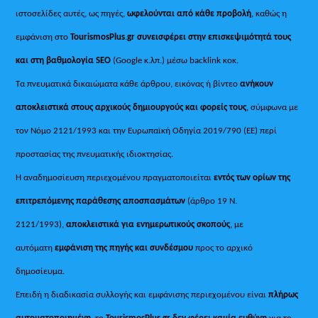
ιστοσελίδες αυτές, ως πηγές,
ωφελούνται από κάθε προβολή
, καθώς η
εμφάνιση στο
TourismosPlus
.
gr συνεισφέρει στην επισκεψιμότητά τους
και στη βαθμολογία SEO
(Google κ.λπ.) μέσω backlink κοκ.
Τα πνευματικά δικαιώματα κάθε άρθρου, εικόνας ή βίντεο
ανήκουν
αποκλειστικά στους αρχικούς δημιουργούς και φορείς τους
, σύμφωνα με
τον Νόμο 2121/1993 και την Ευρωπαϊκή Οδηγία 2019/790 (ΕΕ) περί
προστασίας της πνευματικής ιδιοκτησίας.
Η αναδημοσίευση περιεχομένου πραγματοποιείται
εντός των ορίων της
επιτρεπόμενης παράθεσης αποσπασμάτων
(άρθρο 19 Ν.
2121/1993),
αποκλειστικά για ενημερωτικούς σκοπούς
, με
αυτόματη
εμφάνιση της πηγής και συνδέσμου
προς το αρχικό
δημοσίευμα.
Επειδή η διαδικασία συλλογής και εμφάνισης περιεχομένου είναι
πλήρως
αυτοματοποιημένη
, το
TourismosPlus.gr
δεν φέρει καμία ευθύνη
για το