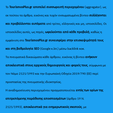
Το
TourismosPlus.gr
αποτελεί συσσωρευτή περιεχομένου
(aggregator), ως
εκ τούτου τα άρθρα, εικόνες και τυχόν ενσωματωμένα βίντεο
συλλέγονται
και προβάλλονται αυτόματα
από τρίτες, ελληνικές και μη, ιστοσελίδες. Οι
ιστοσελίδες αυτές, ως πηγές,
ωφελούνται από κάθε προβολή
, καθώς η
εμφάνιση στο
TourismosPlus
.
gr συνεισφέρει στην επισκεψιμότητά τους
και στη βαθμολογία SEO
(Google κ.λπ.) μέσω backlink κοκ.
Τα πνευματικά δικαιώματα κάθε άρθρου, εικόνας ή βίντεο
ανήκουν
αποκλειστικά στους αρχικούς δημιουργούς και φορείς τους
, σύμφωνα με
τον Νόμο 2121/1993 και την Ευρωπαϊκή Οδηγία 2019/790 (ΕΕ) περί
προστασίας της πνευματικής ιδιοκτησίας.
Η αναδημοσίευση περιεχομένου πραγματοποιείται
εντός των ορίων της
επιτρεπόμενης παράθεσης αποσπασμάτων
(άρθρο 19 Ν.
2121/1993),
αποκλειστικά για ενημερωτικούς σκοπούς
, με