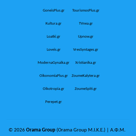
GoneisPlus.gr
TourismosPlus.gr
Kultura.gr
TVnea.gr
Loatki.gr
Upnow.gr
Loveis.gr
VresSyntages.gr
ModernaGynaika.gr
Xristianika.gr
OikonomiaPlus.gr
ZoumeKalytera.gr
Oikotropia.gr
ZoumeSpiti.gr
Perepet.gr
© 2026
Orama Group
(Orama Group Μ.Ι.Κ.Ε.) | Α.Φ.Μ.