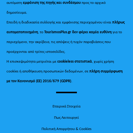
αυτόματη
εμφάνιση της πηγής και συνδέσμου
προς το αρχικό
δημοσίευμα.
Επειδή η διαδικασία συλλογής και εμφάνισης περιεχομένου είναι
πλήρως
αυτοματοποιημένη
, το
TourismosPlus.gr
δεν φέρει καμία ευθύνη
για το
περιεχόμενο, την ακρίβεια, τις απόψεις ή τυχόν παραβιάσεις που
προέρχονται από τρίτες ιστοσελίδες.
Η επισκεψιμότητα μετριέται με
cookieless στατιστικά
, χωρίς χρήση
cookies ή αποθήκευση προσωπικών δεδομένων, σε
πλήρη συμμόρφωση
με τον Κανονισμό (ΕΕ) 2016/679 (GDPR)
.
Εταιρικά Στοιχεία
Πως Λειτουργεί
Πολιτική Απορρήτου & Cookies