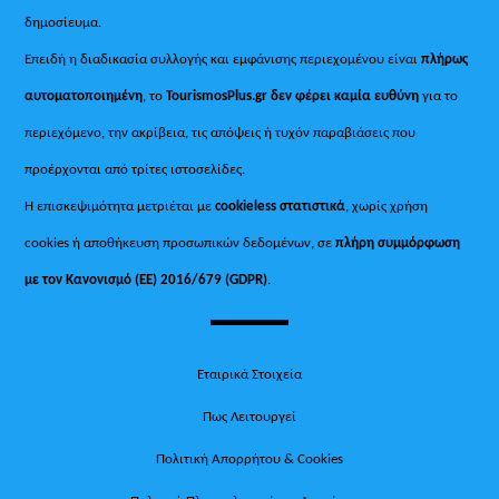
δημοσίευμα.
Επειδή η διαδικασία συλλογής και εμφάνισης περιεχομένου είναι
πλήρως
αυτοματοποιημένη
, το
TourismosPlus.gr
δεν φέρει καμία ευθύνη
για το
περιεχόμενο, την ακρίβεια, τις απόψεις ή τυχόν παραβιάσεις που
προέρχονται από τρίτες ιστοσελίδες.
Η επισκεψιμότητα μετριέται με
cookieless στατιστικά
, χωρίς χρήση
cookies ή αποθήκευση προσωπικών δεδομένων, σε
πλήρη συμμόρφωση
με τον Κανονισμό (ΕΕ) 2016/679 (GDPR)
.
Εταιρικά Στοιχεία
Πως Λειτουργεί
Πολιτική Απορρήτου & Cookies