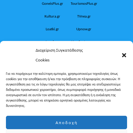
GoneisPlus.gr
TourismosPlus.gr
Kultura.gr
TVnea.gr
Loatki.gr
Upnow.gr
Loveis.gr
VresSyntages.gr
Διαχείριση Συγκατάθεσης
ModernaGynaika.gr
Xristianika.gr
Cookies
OikonomiaPlus.gr
ZoumeKalytera.gr
Για να παρέχουμε την καλύτερη εμπειρία, χρησιμοποιούμε τεχνολογίες όπως
cookies για την αποθήκευση ή/και την πρόσβαση σε πληροφορίες συσκευών. Η
Oikotropia.gr
ZoumeSpiti.gr
συγκατάθεση για τις εν λόγω τεχνολογίες θα μας επιτρέψει να επεξεργαστούμε
δεδομένα προσωπικού χαρακτήρα, όπως συμπεριφορά περιήγησης ή μοναδικά
Perepet.gr
αναγνωριστικά σε αυτόν τον ιστότοπο. Η μη συγκατάθεση ή η ανάκληση της
συγκατάθεσης, μπορεί να επηρεάσει αρνητικά ορισμένες λειτουργίες και
δυνατότητες.
© 2026
Orama Group
(Orama Group Μ.Ι.Κ.Ε.) | Α.Φ.Μ.
Αποδοχή
801086294 – Δ.Ο.Υ. ΚΕΦΟΔΕ Αττικής | Γ.Ε.ΜΗ