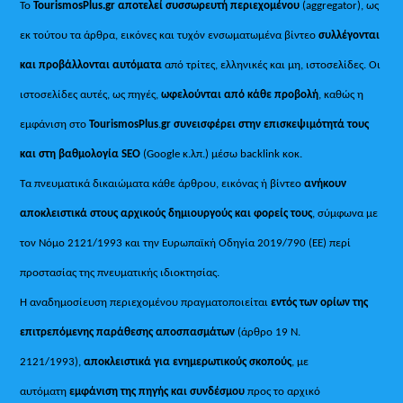
Το
TourismosPlus.gr
αποτελεί συσσωρευτή περιεχομένου
(aggregator), ως
εκ τούτου τα άρθρα, εικόνες και τυχόν ενσωματωμένα βίντεο
συλλέγονται
και προβάλλονται αυτόματα
από τρίτες, ελληνικές και μη, ιστοσελίδες. Οι
ιστοσελίδες αυτές, ως πηγές,
ωφελούνται από κάθε προβολή
, καθώς η
εμφάνιση στο
TourismosPlus
.
gr συνεισφέρει στην επισκεψιμότητά τους
και στη βαθμολογία SEO
(Google κ.λπ.) μέσω backlink κοκ.
Τα πνευματικά δικαιώματα κάθε άρθρου, εικόνας ή βίντεο
ανήκουν
αποκλειστικά στους αρχικούς δημιουργούς και φορείς τους
, σύμφωνα με
τον Νόμο 2121/1993 και την Ευρωπαϊκή Οδηγία 2019/790 (ΕΕ) περί
προστασίας της πνευματικής ιδιοκτησίας.
Η αναδημοσίευση περιεχομένου πραγματοποιείται
εντός των ορίων της
επιτρεπόμενης παράθεσης αποσπασμάτων
(άρθρο 19 Ν.
2121/1993),
αποκλειστικά για ενημερωτικούς σκοπούς
, με
αυτόματη
εμφάνιση της πηγής και συνδέσμου
προς το αρχικό