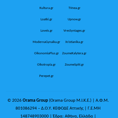
Kultura.gr
TVnea.gr
Loatki.gr
Upnow.gr
Loveis.gr
VresSyntages.gr
ModernaGynaika.gr
Xristianika.gr
OikonomiaPlus.gr
ZoumeKalytera.gr
Oikotropia.gr
ZoumeSpiti.gr
Perepet.gr
© 2026
Orama Group
(Orama Group Μ.Ι.Κ.Ε.) | Α.Φ.Μ.
801086294 – Δ.Ο.Υ. ΚΕΦΟΔΕ Αττικής | Γ.Ε.ΜΗ
148748903000 | Έδρα: Αθήνα, Ελλάδα |