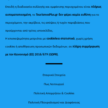
Επειδή η διαδικασία συλλογής και εμφάνισης περιεχομένου είναι
πλήρως
αυτοματοποιημένη
, το
TourismosPlus.gr
δεν φέρει καμία ευθύνη
για το
περιεχόμενο, την ακρίβεια, τις απόψεις ή τυχόν παραβιάσεις που
προέρχονται από τρίτες ιστοσελίδες.
Η επισκεψιμότητα μετριέται με
cookieless στατιστικά
, χωρίς χρήση
cookies ή αποθήκευση προσωπικών δεδομένων, σε
πλήρη συμμόρφωση
με τον Κανονισμό (ΕΕ) 2016/679 (GDPR)
.
Εταιρικά Στοιχεία
Πως Λειτουργεί
Πολιτική Απορρήτου & Cookies
Πολιτική Πλουραλισμού και Διαφάνειας