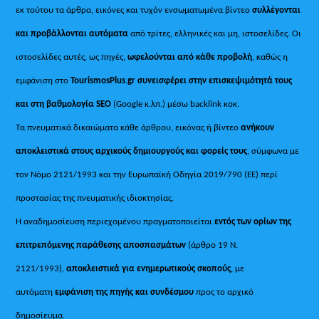
εκ τούτου τα άρθρα, εικόνες και τυχόν ενσωματωμένα βίντεο
συλλέγονται
και προβάλλονται αυτόματα
από τρίτες, ελληνικές και μη, ιστοσελίδες. Οι
ιστοσελίδες αυτές, ως πηγές,
ωφελούνται από κάθε προβολή
, καθώς η
εμφάνιση στο
TourismosPlus
.
gr συνεισφέρει στην επισκεψιμότητά τους
και στη βαθμολογία SEO
(Google κ.λπ.) μέσω backlink κοκ.
Τα πνευματικά δικαιώματα κάθε άρθρου, εικόνας ή βίντεο
ανήκουν
αποκλειστικά στους αρχικούς δημιουργούς και φορείς τους
, σύμφωνα με
τον Νόμο 2121/1993 και την Ευρωπαϊκή Οδηγία 2019/790 (ΕΕ) περί
προστασίας της πνευματικής ιδιοκτησίας.
Η αναδημοσίευση περιεχομένου πραγματοποιείται
εντός των ορίων της
επιτρεπόμενης παράθεσης αποσπασμάτων
(άρθρο 19 Ν.
2121/1993),
αποκλειστικά για ενημερωτικούς σκοπούς
, με
αυτόματη
εμφάνιση της πηγής και συνδέσμου
προς το αρχικό
δημοσίευμα.