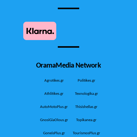
OramaMedia Network
Agrotikes.gr
Politikes.gr
Athlitikes.gr
Texnologika.gr
AutoMotoPlus.gr
Thisishellas.gr
GnosiGiaOlous.gr
Topikanea.gr
GoneisPlus.gr
TourismosPlus.gr