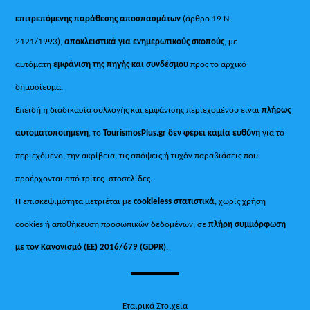
επιτρεπόμενης παράθεσης αποσπασμάτων
(άρθρο 19 Ν.
2121/1993),
αποκλειστικά για ενημερωτικούς σκοπούς
, με
αυτόματη
εμφάνιση της πηγής και συνδέσμου
προς το αρχικό
δημοσίευμα.
Επειδή η διαδικασία συλλογής και εμφάνισης περιεχομένου είναι
πλήρως
αυτοματοποιημένη
, το
TourismosPlus.gr
δεν φέρει καμία ευθύνη
για το
περιεχόμενο, την ακρίβεια, τις απόψεις ή τυχόν παραβιάσεις που
προέρχονται από τρίτες ιστοσελίδες.
Η επισκεψιμότητα μετριέται με
cookieless στατιστικά
, χωρίς χρήση
cookies ή αποθήκευση προσωπικών δεδομένων, σε
πλήρη συμμόρφωση
με τον Κανονισμό (ΕΕ) 2016/679 (GDPR)
.
Εταιρικά Στοιχεία