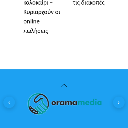
καλοκαίρι –
τις διακοπές
Κυριαρχούν οι
online
πωλήσεις
Back
To
‹
›
Top