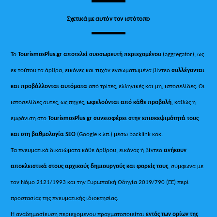
Σχετικά με αυτόν τον ιστότοπο
Το
TourismosPlus.gr
αποτελεί συσσωρευτή περιεχομένου
(aggregator), ως
εκ τούτου τα άρθρα, εικόνες και τυχόν ενσωματωμένα βίντεο
συλλέγονται
και προβάλλονται αυτόματα
από τρίτες, ελληνικές και μη, ιστοσελίδες. Οι
ιστοσελίδες αυτές, ως πηγές,
ωφελούνται από κάθε προβολή
, καθώς η
εμφάνιση στο
TourismosPlus
.
gr συνεισφέρει στην επισκεψιμότητά τους
και στη βαθμολογία SEO
(Google κ.λπ.) μέσω backlink κοκ.
Τα πνευματικά δικαιώματα κάθε άρθρου, εικόνας ή βίντεο
ανήκουν
αποκλειστικά στους αρχικούς δημιουργούς και φορείς τους
, σύμφωνα με
τον Νόμο 2121/1993 και την Ευρωπαϊκή Οδηγία 2019/790 (ΕΕ) περί
προστασίας της πνευματικής ιδιοκτησίας.
Η αναδημοσίευση περιεχομένου πραγματοποιείται
εντός των ορίων της