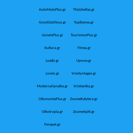
AutoMotoPlus.gr
Thisishellas.gr
GnosiGiaOlous.gr
Topikanea.gr
GoneisPlus.gr
TourismosPlus.gr
Kultura.gr
TVnea.gr
Loatki.gr
Upnow.gr
Loveis.gr
VresSyntages.gr
ModernaGynaika.gr
Xristianika.gr
OikonomiaPlus.gr
ZoumeKalytera.gr
Oikotropia.gr
ZoumeSpiti.gr
Perepet.gr