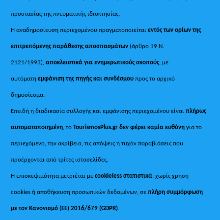
προστασίας της πνευματικής ιδιοκτησίας.
Η αναδημοσίευση περιεχομένου πραγματοποιείται
εντός των ορίων της
επιτρεπόμενης παράθεσης αποσπασμάτων
(άρθρο 19 Ν.
2121/1993),
αποκλειστικά για ενημερωτικούς σκοπούς
, με
αυτόματη
εμφάνιση της πηγής και συνδέσμου
προς το αρχικό
δημοσίευμα.
Επειδή η διαδικασία συλλογής και εμφάνισης περιεχομένου είναι
πλήρως
αυτοματοποιημένη
, το
TourismosPlus.gr
δεν φέρει καμία ευθύνη
για το
περιεχόμενο, την ακρίβεια, τις απόψεις ή τυχόν παραβιάσεις που
προέρχονται από τρίτες ιστοσελίδες.
Η επισκεψιμότητα μετριέται με
cookieless στατιστικά
, χωρίς χρήση
cookies ή αποθήκευση προσωπικών δεδομένων, σε
πλήρη συμμόρφωση
με τον Κανονισμό (ΕΕ) 2016/679 (GDPR)
.