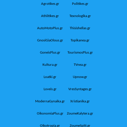
Agrotikes.gr
Politikes.gr
Athlitikes.gr
Texnologika.gr
AutoMotoPlus.gr
Thisishellas.gr
GnosiGiaOlous.gr
Topikanea.gr
GoneisPlus.gr
TourismosPlus.gr
Kultura.gr
TVnea.gr
Loatki.gr
Upnow.gr
Loveis.gr
VresSyntages.gr
ModernaGynaika.gr
Xristianika.gr
OikonomiaPlus.gr
ZoumeKalytera.gr
Oikotropia.gr
ZoumeSpiti.gr