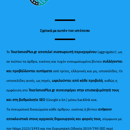
Σχετικά με αυτόν τον ιστότοπο
Το
TourismosPlus.gr
αποτελεί συσσωρευτή περιεχομένου
(aggregator), ως
εκ τούτου τα άρθρα, εικόνες και τυχόν ενσωματωμένα βίντεο
συλλέγονται
και προβάλλονται αυτόματα
από τρίτες, ελληνικές και μη, ιστοσελίδες. Οι
ιστοσελίδες αυτές, ως πηγές,
ωφελούνται από κάθε προβολή
, καθώς η
εμφάνιση στο
TourismosPlus
.
gr συνεισφέρει στην επισκεψιμότητά τους
και στη βαθμολογία SEO
(Google κ.λπ.) μέσω backlink κοκ.
Τα πνευματικά δικαιώματα κάθε άρθρου, εικόνας ή βίντεο
ανήκουν
αποκλειστικά στους αρχικούς δημιουργούς και φορείς τους
, σύμφωνα με
τον Νόμο 2121/1993 και την Ευρωπαϊκή Οδηγία 2019/790 (ΕΕ) περί