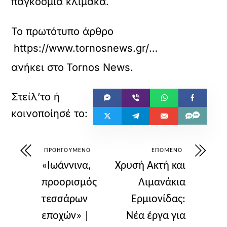
παγκόσμια κλίμακα.
Το πρωτότυπο άρθρο
https://www.tornosnews.gr/mobile/epixeiriseis/hotels/76192-saronei-h-ellada-ta-vraveia-kai-sto-amerikaniko-cn-traveler-%E2%80%93-poia-nhsia-kai-xenodocheia-elampsan-to-2025.html
ανήκει στο
Tornos News
.
ΠΡΟΗΓΟΎΜΕΝΟ
ΕΠΌΜΕΝΟ
«Ιωάννινα,
Χρυσή Ακτή και
προορισμός
Λιμανάκια
τεσσάρων
Ερμιονίδας:
εποχών» |
Νέα έργα για