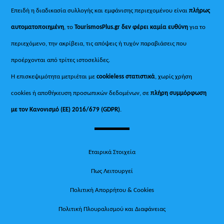
Επειδή η διαδικασία συλλογής και εμφάνισης περιεχομένου είναι
πλήρως
αυτοματοποιημένη
, το
TourismosPlus.gr
δεν φέρει καμία ευθύνη
για το
περιεχόμενο, την ακρίβεια, τις απόψεις ή τυχόν παραβιάσεις που
προέρχονται από τρίτες ιστοσελίδες.
Η επισκεψιμότητα μετριέται με
cookieless στατιστικά
, χωρίς χρήση
cookies ή αποθήκευση προσωπικών δεδομένων, σε
πλήρη συμμόρφωση
με τον Κανονισμό (ΕΕ) 2016/679 (GDPR)
.
Εταιρικά Στοιχεία
Πως Λειτουργεί
Πολιτική Απορρήτου & Cookies
Πολιτική Πλουραλισμού και Διαφάνειας