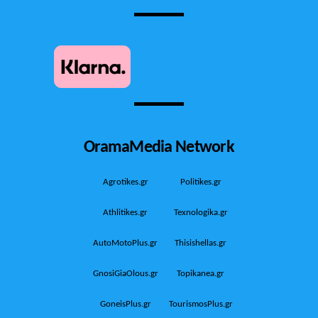
OramaMedia Network
Agrotikes.gr
Politikes.gr
Athlitikes.gr
Texnologika.gr
AutoMotoPlus.gr
Thisishellas.gr
GnosiGiaOlous.gr
Topikanea.gr
GoneisPlus.gr
TourismosPlus.gr