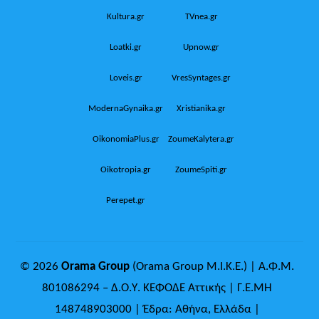
Kultura.gr
TVnea.gr
Loatki.gr
Upnow.gr
Loveis.gr
VresSyntages.gr
ModernaGynaika.gr
Xristianika.gr
OikonomiaPlus.gr
ZoumeKalytera.gr
Oikotropia.gr
ZoumeSpiti.gr
Perepet.gr
© 2026
Orama Group
(Orama Group Μ.Ι.Κ.Ε.) | Α.Φ.Μ.
801086294 – Δ.Ο.Υ. ΚΕΦΟΔΕ Αττικής | Γ.Ε.ΜΗ
148748903000 | Έδρα: Αθήνα, Ελλάδα |