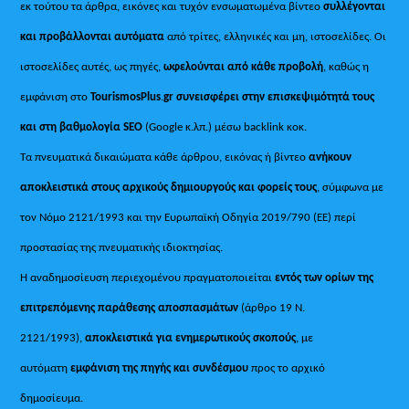
εκ τούτου τα άρθρα, εικόνες και τυχόν ενσωματωμένα βίντεο
συλλέγονται
και προβάλλονται αυτόματα
από τρίτες, ελληνικές και μη, ιστοσελίδες. Οι
ιστοσελίδες αυτές, ως πηγές,
ωφελούνται από κάθε προβολή
, καθώς η
εμφάνιση στο
TourismosPlus
.
gr συνεισφέρει στην επισκεψιμότητά τους
και στη βαθμολογία SEO
(Google κ.λπ.) μέσω backlink κοκ.
Τα πνευματικά δικαιώματα κάθε άρθρου, εικόνας ή βίντεο
ανήκουν
αποκλειστικά στους αρχικούς δημιουργούς και φορείς τους
, σύμφωνα με
τον Νόμο 2121/1993 και την Ευρωπαϊκή Οδηγία 2019/790 (ΕΕ) περί
προστασίας της πνευματικής ιδιοκτησίας.
Η αναδημοσίευση περιεχομένου πραγματοποιείται
εντός των ορίων της
επιτρεπόμενης παράθεσης αποσπασμάτων
(άρθρο 19 Ν.
2121/1993),
αποκλειστικά για ενημερωτικούς σκοπούς
, με
αυτόματη
εμφάνιση της πηγής και συνδέσμου
προς το αρχικό
δημοσίευμα.