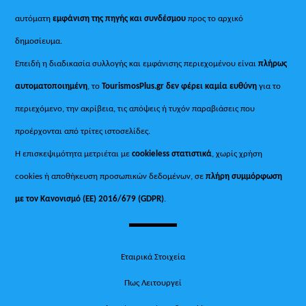
αυτόματη
εμφάνιση της πηγής και συνδέσμου
προς το αρχικό
δημοσίευμα.
Επειδή η διαδικασία συλλογής και εμφάνισης περιεχομένου είναι
πλήρως
αυτοματοποιημένη
, το
TourismosPlus.gr
δεν φέρει καμία ευθύνη
για το
περιεχόμενο, την ακρίβεια, τις απόψεις ή τυχόν παραβιάσεις που
προέρχονται από τρίτες ιστοσελίδες.
Η επισκεψιμότητα μετριέται με
cookieless στατιστικά
, χωρίς χρήση
cookies ή αποθήκευση προσωπικών δεδομένων, σε
πλήρη συμμόρφωση
με τον Κανονισμό (ΕΕ) 2016/679 (GDPR)
.
Εταιρικά Στοιχεία
Πως Λειτουργεί