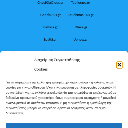
GnosiGiaOlous.gr
Topikanea.gr
GoneisPlus.gr
TourismosPlus.gr
Kultura.gr
TVnea.gr
Loatki.gr
Upnow.gr
Loveis.gr
VresSyntages.gr
Διαχείριση Συγκατάθεσης
ModernaGynaika.gr
Xristianika.gr
Cookies
OikonomiaPlus.gr
ZoumeKalytera.gr
Για να παρέχουμε την καλύτερη εμπειρία, χρησιμοποιούμε τεχνολογίες όπως
cookies για την αποθήκευση ή/και την πρόσβαση σε πληροφορίες συσκευών. Η
Oikotropia.gr
ZoumeSpiti.gr
συγκατάθεση για τις εν λόγω τεχνολογίες θα μας επιτρέψει να επεξεργαστούμε
δεδομένα προσωπικού χαρακτήρα, όπως συμπεριφορά περιήγησης ή μοναδικά
Perepet.gr
αναγνωριστικά σε αυτόν τον ιστότοπο. Η μη συγκατάθεση ή η ανάκληση της
συγκατάθεσης, μπορεί να επηρεάσει αρνητικά ορισμένες λειτουργίες και
δυνατότητες.
© 2026
Orama Group
(Orama Group Μ.Ι.Κ.Ε.) | Α.Φ.Μ.