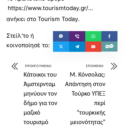
https://www.tourismtoday.gr/%CF%80%CF%8C%CF%83%CE%BF-%CE%B5%CE%BC%CF%80%CE%B9%CF%83%CF%84%CE%B5%CF%8D%CE%BF%CE%BD%CF%84%CE%B1%CE%B9-%CF%84%CE%B7%CE%BD-%CF%84%CE%B5%CF%87%CE%BD%CE%B7%CF%84%CE%AE-%CE%BD%CE%BF%CE%B7%CE%BC%CE%BF/
ανήκει στο
Tourism Today
.
ΠΡΟΗΓΟΎΜΕΝΟ
ΕΠΌΜΕΝΟ
Κάτοικοι του
M. Kόνσολας:
Άμστερνταμ
Aπάντηση στον
μηνύουν τον
Τούρκο ΥΠΕΞ
δήμο για τον
περί
μαζικό
“τουρκικής
τουρισμό
μειονότητας”