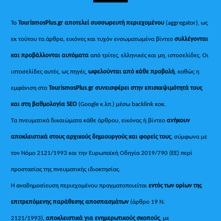
Το
TourismosPlus.gr
αποτελεί συσσωρευτή περιεχομένου
(aggregator), ως
εκ τούτου τα άρθρα, εικόνες και τυχόν ενσωματωμένα βίντεο
συλλέγονται
και προβάλλονται αυτόματα
από τρίτες, ελληνικές και μη, ιστοσελίδες. Οι
ιστοσελίδες αυτές, ως πηγές,
ωφελούνται από κάθε προβολή
, καθώς η
εμφάνιση στο
TourismosPlus
.
gr συνεισφέρει στην επισκεψιμότητά τους
και στη βαθμολογία SEO
(Google κ.λπ.) μέσω backlink κοκ.
Τα πνευματικά δικαιώματα κάθε άρθρου, εικόνας ή βίντεο
ανήκουν
αποκλειστικά στους αρχικούς δημιουργούς και φορείς τους
, σύμφωνα με
τον Νόμο 2121/1993 και την Ευρωπαϊκή Οδηγία 2019/790 (ΕΕ) περί
προστασίας της πνευματικής ιδιοκτησίας.
Η αναδημοσίευση περιεχομένου πραγματοποιείται
εντός των ορίων της
επιτρεπόμενης παράθεσης αποσπασμάτων
(άρθρο 19 Ν.
2121/1993),
αποκλειστικά για ενημερωτικούς σκοπούς
, με