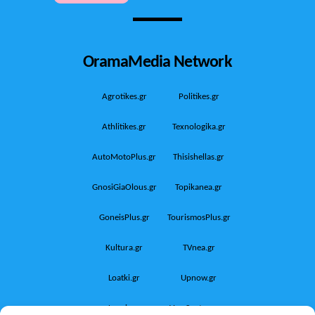
OramaMedia Network
Agrotikes.gr
Politikes.gr
Athlitikes.gr
Texnologika.gr
AutoMotoPlus.gr
Thisishellas.gr
GnosiGiaOlous.gr
Topikanea.gr
GoneisPlus.gr
TourismosPlus.gr
Kultura.gr
TVnea.gr
Loatki.gr
Upnow.gr
Loveis.gr
VresSyntages.gr