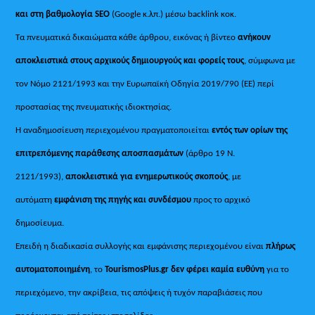
και στη βαθμολογία SEO
(Google κ.λπ.) μέσω backlink κοκ.
Τα πνευματικά δικαιώματα κάθε άρθρου, εικόνας ή βίντεο
ανήκουν
αποκλειστικά στους αρχικούς δημιουργούς και φορείς τους
, σύμφωνα με
τον Νόμο 2121/1993 και την Ευρωπαϊκή Οδηγία 2019/790 (ΕΕ) περί
προστασίας της πνευματικής ιδιοκτησίας.
Η αναδημοσίευση περιεχομένου πραγματοποιείται
εντός των ορίων της
επιτρεπόμενης παράθεσης αποσπασμάτων
(άρθρο 19 Ν.
2121/1993),
αποκλειστικά για ενημερωτικούς σκοπούς
, με
αυτόματη
εμφάνιση της πηγής και συνδέσμου
προς το αρχικό
δημοσίευμα.
Επειδή η διαδικασία συλλογής και εμφάνισης περιεχομένου είναι
πλήρως
αυτοματοποιημένη
, το
TourismosPlus.gr
δεν φέρει καμία ευθύνη
για το
περιεχόμενο, την ακρίβεια, τις απόψεις ή τυχόν παραβιάσεις που