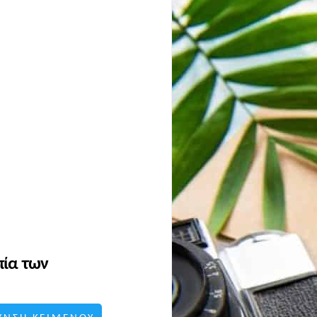
πία των