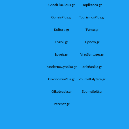
GnosiGiaOlous.gr
Topikanea.gr
GoneisPlus.gr
TourismosPlus.gr
Kultura.gr
TVnea.gr
Loatki.gr
Upnow.gr
Loveis.gr
VresSyntages.gr
ModernaGynaika.gr
Xristianika.gr
OikonomiaPlus.gr
ZoumeKalytera.gr
Oikotropia.gr
ZoumeSpiti.gr
Perepet.gr