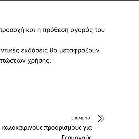
 προσοχή και η πρόθεση αγοράς του
οντικές εκδόσεις θα μεταφράζουν
ιπτώσεων χρήσης.
CF%82-%CE%BC%CE%B5%CF%84%CE%B1%
ΕΠΌΜΕΝΟ
 καλοκαιρινούς προορισμούς για
Γερμανούς