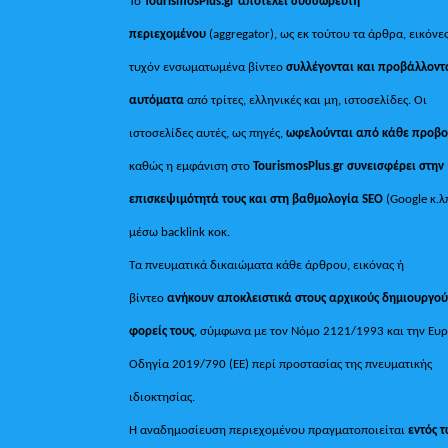
Το
TourismosPlus.gr
αποτελεί συσσωρευτή
περιεχομένου
(aggregator), ως εκ τούτου τα άρθρα, εικόνες
τυχόν ενσωματωμένα βίντεο
συλλέγονται και προβάλλοντ
αυτόματα
από τρίτες, ελληνικές και μη, ιστοσελίδες. Οι
ιστοσελίδες αυτές, ως πηγές,
ωφελούνται από κάθε προβ
καθώς η εμφάνιση στο
TourismosPlus
.
gr συνεισφέρει στην
επισκεψιμότητά τους και στη βαθμολογία SEO
(Google κ.λ
μέσω backlink κοκ.
Τα πνευματικά δικαιώματα κάθε άρθρου, εικόνας ή
βίντεο
ανήκουν αποκλειστικά στους αρχικούς δημιουργού
φορείς τους
, σύμφωνα με τον Νόμο 2121/1993 και την Ευ
Οδηγία 2019/790 (ΕΕ) περί προστασίας της πνευματικής
ιδιοκτησίας.
Η αναδημοσίευση περιεχομένου πραγματοποιείται
εντός 