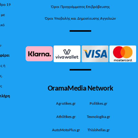
θρο 19
Όροι Προγράμματος Επιβράβευσης
, με
Όροι Υποβολής και Δημοσίευσης Αγγελιών
ικό
υ
 φέρει
ις ή
ς.
OramaMedia Network
ίς
πλήρη
Agrotikes.gr
Politikes.gr
Athlitikes.gr
Texnologika.gr
AutoMotoPlus.gr
Thisishellas.gr