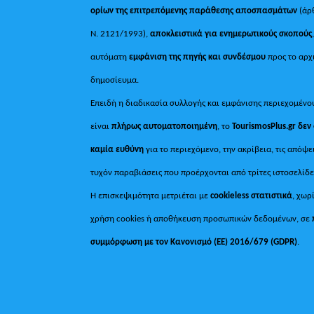
ορίων της επιτρεπόμενης παράθεσης αποσπασμάτων
(άρ
Ν. 2121/1993),
αποκλειστικά για ενημερωτικούς σκοπούς
αυτόματη
εμφάνιση της πηγής και συνδέσμου
προς το αρχ
δημοσίευμα.
Επειδή η διαδικασία συλλογής και εμφάνισης περιεχομένο
είναι
πλήρως αυτοματοποιημένη
, το
TourismosPlus.gr
δεν
καμία ευθύνη
για το περιεχόμενο, την ακρίβεια, τις απόψε
τυχόν παραβιάσεις που προέρχονται από τρίτες ιστοσελίδε
Η επισκεψιμότητα μετριέται με
cookieless στατιστικά
, χωρ
χρήση cookies ή αποθήκευση προσωπικών δεδομένων, σε
συμμόρφωση με τον Κανονισμό (ΕΕ) 2016/679 (GDPR)
.