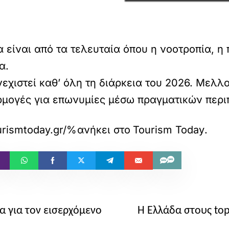
α είναι από τα τελευταία όπου η νοοτροπία, η
α.
εχιστεί καθ’ όλη τη διάρκεια του 2026. Μελλ
αρμογές για επωνυμίες μέσω πραγματικών περ
w.tourismtoday.gr/%CF%80%CF%8E%
ανήκει στο
Tourism Today
.
α για τον εισερχόμενο
H Ελλάδα στους top