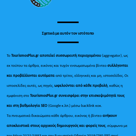
Σχετικά με αυτόν τον ιστότοπο
Το
TourismosPlus.gr
αποτελεί συσσωρευτή περιεχομένου
(aggregator), ως
εκ τούτου τα άρθρα, εικόνες και τυχόν ενσωματωμένα βίντεο
συλλέγονται
και προβάλλονται αυτόματα
από τρίτες, ελληνικές και μη, ιστοσελίδες. Οι
ιστοσελίδες αυτές, ως πηγές,
ωφελούνται από κάθε προβολή
, καθώς η
εμφάνιση στο
TourismosPlus
.
gr συνεισφέρει στην επισκεψιμότητά τους
και στη βαθμολογία SEO
(Google κ.λπ.) μέσω backlink κοκ.
Τα πνευματικά δικαιώματα κάθε άρθρου, εικόνας ή βίντεο
ανήκουν
αποκλειστικά στους αρχικούς δημιουργούς και φορείς τους
, σύμφωνα με
τον Νόμο 2121/1993 και την Ευρωπαϊκή Οδηγία 2019/790 (ΕΕ) περί