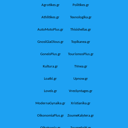
Agrotikes.gr
Politikes.gr
Athlitikes.gr
Texnologika.gr
AutoMotoPlus.gr
Thisishellas.gr
GnosiGiaOlous.gr
Topikanea.gr
GoneisPlus.gr
TourismosPlus.gr
Kultura.gr
TVnea.gr
Loatki.gr
Upnow.gr
Loveis.gr
VresSyntages.gr
ModernaGynaika.gr
Xristianika.gr
OikonomiaPlus.gr
ZoumeKalytera.gr
Oikotropia.gr
ZoumeSpiti.gr