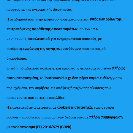
προστασίας της πνευματικής ιδιοκτησίας.
Η αναδημοσίευση περιεχομένου πραγματοποιείται
εντός των ορίων της
επιτρεπόμενης παράθεσης αποσπασμάτων
(άρθρο 19 Ν.
2121/1993),
αποκλειστικά για ενημερωτικούς σκοπούς
, με
αυτόματη
εμφάνιση της πηγής και συνδέσμου
προς το αρχικό
δημοσίευμα.
Επειδή η διαδικασία συλλογής και εμφάνισης περιεχομένου είναι
πλήρως
αυτοματοποιημένη
, το
TourismosPlus.gr
δεν φέρει καμία ευθύνη
για το
περιεχόμενο, την ακρίβεια, τις απόψεις ή τυχόν παραβιάσεις που
προέρχονται από τρίτες ιστοσελίδες.
Η επισκεψιμότητα μετριέται με
cookieless στατιστικά
, χωρίς χρήση
cookies ή αποθήκευση προσωπικών δεδομένων, σε
πλήρη συμμόρφωση
με τον Κανονισμό (ΕΕ) 2016/679 (GDPR)
.