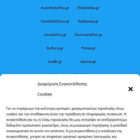
AutoMotoPlus.gr
Thisishellas.gr
GnosiGiaOlous.gr
Topikanea.gr
GoneisPlus.gr
TourismosPlus.gr
Kultura.gr
TVnea.gr
Loatki.gr
Upnow.gr
Loveis.gr
VresSyntages.gr
Διαχείριση Συγκατάθεσης
ModernaGynaika.gr
Xristianika.gr
Cookies
OikonomiaPlus.gr
ZoumeKalytera.gr
Για να παρέχουμε την καλύτερη εμπειρία, χρησιμοποιούμε τεχνολογίες όπως
cookies για την αποθήκευση ή/και την πρόσβαση σε πληροφορίες συσκευών. Η
Oikotropia.gr
ZoumeSpiti.gr
συγκατάθεση για τις εν λόγω τεχνολογίες θα μας επιτρέψει να επεξεργαστούμε
δεδομένα προσωπικού χαρακτήρα, όπως συμπεριφορά περιήγησης ή μοναδικά
Perepet.gr
αναγνωριστικά σε αυτόν τον ιστότοπο. Η μη συγκατάθεση ή η ανάκληση της
συγκατάθεσης, μπορεί να επηρεάσει αρνητικά ορισμένες λειτουργίες και