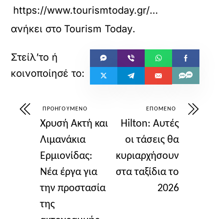
https://www.tourismtoday.gr/%CF%80%CE%BF%CE%B9%CE%BF%CF%82-%CE%B4%CE%B7%CE%BC%CE%BF%CF%86%CE%B9%CE%BB%CE%AE%CF%82-%CF%80%CF%81%CE%BF%CE%BF%CF%81%CE%B9%CF%83%CE%BC%CF%8C%CF%82-%CE%B1%CF%85%CE%BE%CE%AC%CE%BD%CE%B5%CE%B9-%CF%84-2/
ανήκει στο
Tourism Today
.
ΠΡΟΗΓΟΎΜΕΝΟ
ΕΠΌΜΕΝΟ
Χρυσή Ακτή και
Hilton: Αυτές
Λιμανάκια
οι τάσεις θα
Ερμιονίδας:
κυριαρχήσουν
Νέα έργα για
στα ταξίδια το
την προστασία
2026
της