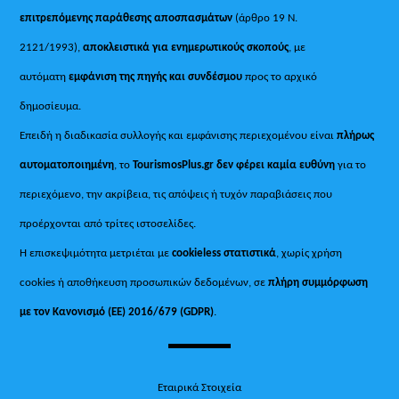
επιτρεπόμενης παράθεσης αποσπασμάτων
(άρθρο 19 Ν.
2121/1993),
αποκλειστικά για ενημερωτικούς σκοπούς
, με
αυτόματη
εμφάνιση της πηγής και συνδέσμου
προς το αρχικό
δημοσίευμα.
Επειδή η διαδικασία συλλογής και εμφάνισης περιεχομένου είναι
πλήρως
αυτοματοποιημένη
, το
TourismosPlus.gr
δεν φέρει καμία ευθύνη
για το
περιεχόμενο, την ακρίβεια, τις απόψεις ή τυχόν παραβιάσεις που
προέρχονται από τρίτες ιστοσελίδες.
Η επισκεψιμότητα μετριέται με
cookieless στατιστικά
, χωρίς χρήση
cookies ή αποθήκευση προσωπικών δεδομένων, σε
πλήρη συμμόρφωση
με τον Κανονισμό (ΕΕ) 2016/679 (GDPR)
.
Εταιρικά Στοιχεία