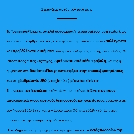
Σχετικά με αυτόν τον ιστότοπο
Το
TourismosPlus.gr
αποτελεί συσσωρευτή περιεχομένου
(aggregator), ως
εκ τούτου τα άρθρα, εικόνες και τυχόν ενσωματωμένα βίντεο
συλλέγονται
και προβάλλονται αυτόματα
από τρίτες, ελληνικές και μη, ιστοσελίδες. Οι
ιστοσελίδες αυτές, ως πηγές,
ωφελούνται από κάθε προβολή
, καθώς η
εμφάνιση στο
TourismosPlus
.
gr συνεισφέρει στην επισκεψιμότητά τους
και στη βαθμολογία SEO
(Google κ.λπ.) μέσω backlink κοκ.
Τα πνευματικά δικαιώματα κάθε άρθρου, εικόνας ή βίντεο
ανήκουν
αποκλειστικά στους αρχικούς δημιουργούς και φορείς τους
, σύμφωνα με
τον Νόμο 2121/1993 και την Ευρωπαϊκή Οδηγία 2019/790 (ΕΕ) περί
προστασίας της πνευματικής ιδιοκτησίας.
Η αναδημοσίευση περιεχομένου πραγματοποιείται
εντός των ορίων της