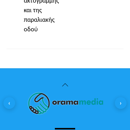
ακτογραμμής
και της
παραλιακής
οδού
Back
To
‹
›
Top