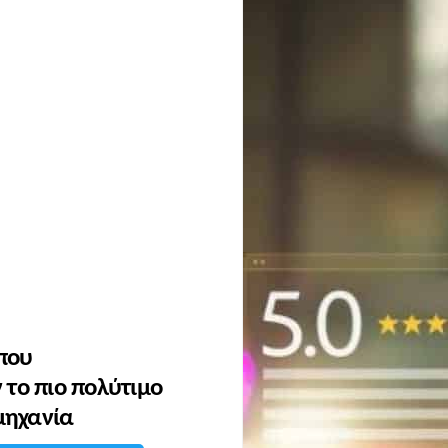
 που
 το πιο πολύτιμο
ομηχανία