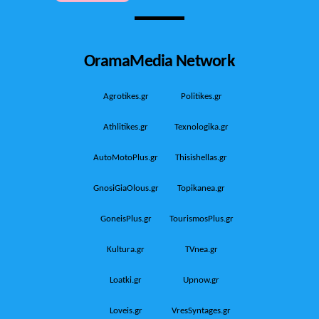
OramaMedia Network
Agrotikes.gr
Politikes.gr
Athlitikes.gr
Texnologika.gr
AutoMotoPlus.gr
Thisishellas.gr
GnosiGiaOlous.gr
Topikanea.gr
GoneisPlus.gr
TourismosPlus.gr
Kultura.gr
TVnea.gr
Loatki.gr
Upnow.gr
Loveis.gr
VresSyntages.gr