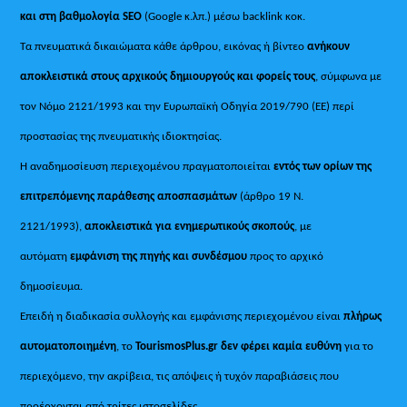
και στη βαθμολογία SEO
(Google κ.λπ.) μέσω backlink κοκ.
Τα πνευματικά δικαιώματα κάθε άρθρου, εικόνας ή βίντεο
ανήκουν
αποκλειστικά στους αρχικούς δημιουργούς και φορείς τους
, σύμφωνα με
τον Νόμο 2121/1993 και την Ευρωπαϊκή Οδηγία 2019/790 (ΕΕ) περί
προστασίας της πνευματικής ιδιοκτησίας.
Η αναδημοσίευση περιεχομένου πραγματοποιείται
εντός των ορίων της
επιτρεπόμενης παράθεσης αποσπασμάτων
(άρθρο 19 Ν.
2121/1993),
αποκλειστικά για ενημερωτικούς σκοπούς
, με
αυτόματη
εμφάνιση της πηγής και συνδέσμου
προς το αρχικό
δημοσίευμα.
Επειδή η διαδικασία συλλογής και εμφάνισης περιεχομένου είναι
πλήρως
αυτοματοποιημένη
, το
TourismosPlus.gr
δεν φέρει καμία ευθύνη
για το
περιεχόμενο, την ακρίβεια, τις απόψεις ή τυχόν παραβιάσεις που
προέρχονται από τρίτες ιστοσελίδες.