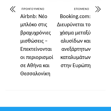
ΠΡΟΗΓΟΎΜΕΝΟ
ΕΠΌΜΕΝΟ
Airbnb: Νέο
Booking.com:
μπλόκο στις
Διευρύνεται το
βραχυχρόνιες
χάσμα μεταξύ
μισθώσεις –
αλυσίδων και
Επεκτείνονται
ανεξάρτητων
οι περιορισμοί
καταλυμάτων
σε Αθήνα και
στην Ευρώπη
Θεσσαλονίκη