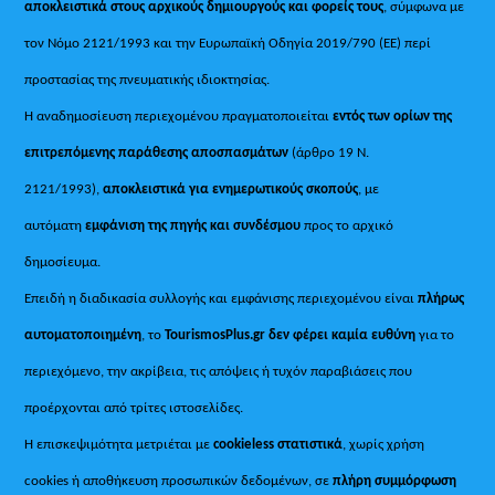
αποκλειστικά στους αρχικούς δημιουργούς και φορείς τους
, σύμφωνα με
τον Νόμο 2121/1993 και την Ευρωπαϊκή Οδηγία 2019/790 (ΕΕ) περί
προστασίας της πνευματικής ιδιοκτησίας.
Η αναδημοσίευση περιεχομένου πραγματοποιείται
εντός των ορίων της
επιτρεπόμενης παράθεσης αποσπασμάτων
(άρθρο 19 Ν.
2121/1993),
αποκλειστικά για ενημερωτικούς σκοπούς
, με
αυτόματη
εμφάνιση της πηγής και συνδέσμου
προς το αρχικό
δημοσίευμα.
Επειδή η διαδικασία συλλογής και εμφάνισης περιεχομένου είναι
πλήρως
αυτοματοποιημένη
, το
TourismosPlus.gr
δεν φέρει καμία ευθύνη
για το
περιεχόμενο, την ακρίβεια, τις απόψεις ή τυχόν παραβιάσεις που
προέρχονται από τρίτες ιστοσελίδες.
Η επισκεψιμότητα μετριέται με
cookieless στατιστικά
, χωρίς χρήση
cookies ή αποθήκευση προσωπικών δεδομένων, σε
πλήρη συμμόρφωση