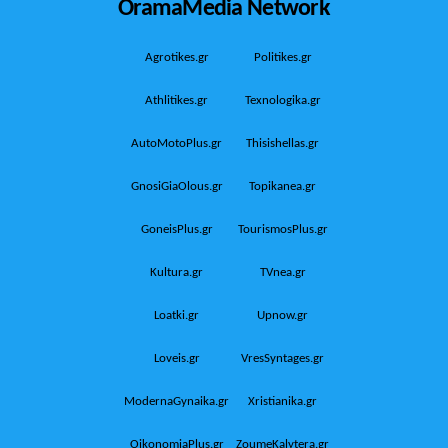
OramaMedia Network
Agrotikes.gr
Politikes.gr
Athlitikes.gr
Texnologika.gr
AutoMotoPlus.gr
Thisishellas.gr
GnosiGiaOlous.gr
Topikanea.gr
GoneisPlus.gr
TourismosPlus.gr
Kultura.gr
TVnea.gr
Loatki.gr
Upnow.gr
Loveis.gr
VresSyntages.gr
ModernaGynaika.gr
Xristianika.gr
OikonomiaPlus.gr
ZoumeKalytera.gr