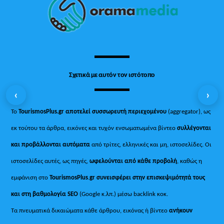
Top
Σχετικά με αυτόν τον ιστότοπο
‹
›
Το
TourismosPlus.gr
αποτελεί συσσωρευτή περιεχομένου
(aggregator), ως
εκ τούτου τα άρθρα, εικόνες και τυχόν ενσωματωμένα βίντεο
συλλέγονται
και προβάλλονται αυτόματα
από τρίτες, ελληνικές και μη, ιστοσελίδες. Οι
ιστοσελίδες αυτές, ως πηγές,
ωφελούνται από κάθε προβολή
, καθώς η
εμφάνιση στο
TourismosPlus
.
gr συνεισφέρει στην επισκεψιμότητά τους
και στη βαθμολογία SEO
(Google κ.λπ.) μέσω backlink κοκ.
Τα πνευματικά δικαιώματα κάθε άρθρου, εικόνας ή βίντεο
ανήκουν