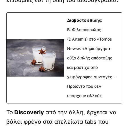
επιθυμίες και τη δική του ιδιοσυγκρασία.
Διαβάστε επίσης:
Β. Φιλιππόπουλος
(D’Artemis) στο «Tornos
News»: «Δημιούργησα
ούζο διπλής απόσταξης
και μαστίχα από
χειρόγραφες συνταγές -
Προϊόντα που δεν
υπάρχουν αλλού»
Το
Discoverly
από την άλλη, έρχεται να
βάλει φρένο στα ατελείωτα tabs που