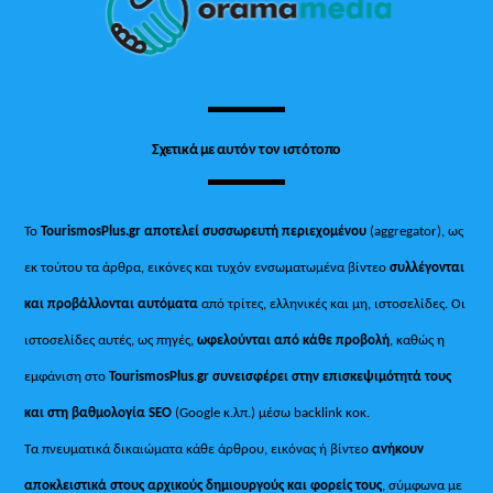
Top
Σχετικά με αυτόν τον ιστότοπο
Το
TourismosPlus.gr
αποτελεί συσσωρευτή περιεχομένου
(aggregator), ως
εκ τούτου τα άρθρα, εικόνες και τυχόν ενσωματωμένα βίντεο
συλλέγονται
και προβάλλονται αυτόματα
από τρίτες, ελληνικές και μη, ιστοσελίδες. Οι
ιστοσελίδες αυτές, ως πηγές,
ωφελούνται από κάθε προβολή
, καθώς η
εμφάνιση στο
TourismosPlus
.
gr συνεισφέρει στην επισκεψιμότητά τους
και στη βαθμολογία SEO
(Google κ.λπ.) μέσω backlink κοκ.
Τα πνευματικά δικαιώματα κάθε άρθρου, εικόνας ή βίντεο
ανήκουν
αποκλειστικά στους αρχικούς δημιουργούς και φορείς τους
, σύμφωνα με