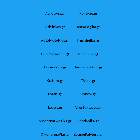
Agrotikes.gr
Politikes.gr
Athlitikes.gr
Texnologika.gr
AutoMotoPlus.gr
Thisishellas.gr
GnosiGiaOlous.gr
Topikanea.gr
GoneisPlus.gr
TourismosPlus.gr
Kultura.gr
TVnea.gr
Loatki.gr
Upnow.gr
Loveis.gr
VresSyntages.gr
ModernaGynaika.gr
Xristianika.gr
OikonomiaPlus.gr
ZoumeKalytera.gr