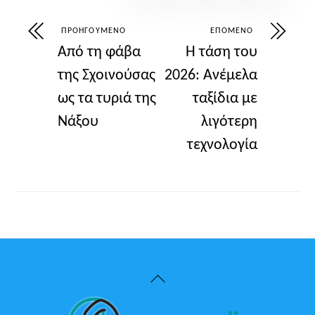
ΠΡΟΗΓΟΎΜΕΝΟ
ΕΠΌΜΕΝΟ
Από τη φάβα
Η τάση του
της Σχοινούσας
2026: Ανέμελα
ως τα τυριά της
ταξίδια με
Νάξου
λιγότερη
τεχνολογία
Back
To