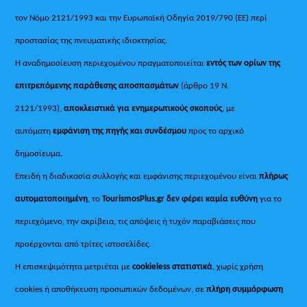
τον Νόμο 2121/1993 και την Ευρωπαϊκή Οδηγία 2019/790 (ΕΕ) περί
προστασίας της πνευματικής ιδιοκτησίας.
Η αναδημοσίευση περιεχομένου πραγματοποιείται
εντός των ορίων της
επιτρεπόμενης παράθεσης αποσπασμάτων
(άρθρο 19 Ν.
2121/1993),
αποκλειστικά για ενημερωτικούς σκοπούς
, με
αυτόματη
εμφάνιση της πηγής και συνδέσμου
προς το αρχικό
δημοσίευμα.
Επειδή η διαδικασία συλλογής και εμφάνισης περιεχομένου είναι
πλήρως
αυτοματοποιημένη
, το
TourismosPlus.gr
δεν φέρει καμία ευθύνη
για το
περιεχόμενο, την ακρίβεια, τις απόψεις ή τυχόν παραβιάσεις που
προέρχονται από τρίτες ιστοσελίδες.
Η επισκεψιμότητα μετριέται με
cookieless στατιστικά
, χωρίς χρήση
cookies ή αποθήκευση προσωπικών δεδομένων, σε
πλήρη συμμόρφωση