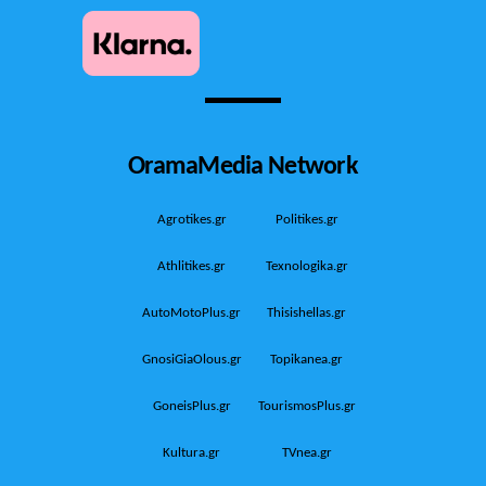
OramaMedia Network
Agrotikes.gr
Politikes.gr
Athlitikes.gr
Texnologika.gr
AutoMotoPlus.gr
Thisishellas.gr
GnosiGiaOlous.gr
Topikanea.gr
GoneisPlus.gr
TourismosPlus.gr
Kultura.gr
TVnea.gr