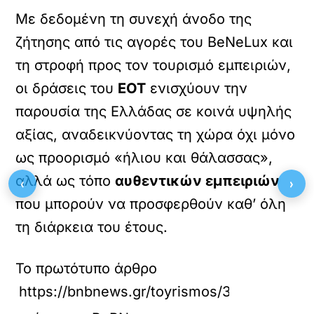
Με δεδομένη τη συνεχή άνοδο της
ζήτησης από τις αγορές του BeNeLux και
τη στροφή προς τον τουρισμό εμπειριών,
οι δράσεις του
ΕΟΤ
ενισχύουν την
παρουσία της Ελλάδας σε κοινά υψηλής
αξίας, αναδεικνύοντας τη χώρα όχι μόνο
ως προορισμό «ήλιου και θάλασσας»,
αλλά ως τόπο
αυθεντικών εμπειριών
‹
›
που μπορούν να προσφερθούν καθ’ όλη
τη διάρκεια του έτους.
Το πρωτότυπο άρθρο
https://bnbnews.gr/toyrismos/39927/eot-oll