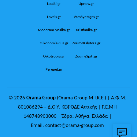
Loatki.gr
Upnow.gr
Loveis.gr
VresSyntages.gr
ModernaGynaika.gr
Xristianika.gr
OikonomiaPlus.gr
ZoumeKalytera.gr
Oikotropia.gr
ZoumeSpiti.gr
Perepet.gr
© 2026
Orama Group
(Orama Group Μ.Ι.Κ.Ε.) | Α.Φ.Μ.
801086294 – Δ.Ο.Υ. ΚΕΦΟΔΕ Αττικής | Γ.Ε.ΜΗ
148748903000 | Έδρα: Αθήνα, Ελλάδα |
Email: contact@orama-group.com