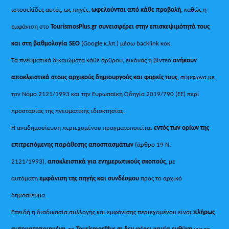
ιστοσελίδες αυτές, ως πηγές,
ωφελούνται από κάθε προβολή
, καθώς η
εμφάνιση στο
TourismosPlus
.
gr συνεισφέρει στην επισκεψιμότητά τους
και στη βαθμολογία SEO
(Google κ.λπ.) μέσω backlink κοκ.
Τα πνευματικά δικαιώματα κάθε άρθρου, εικόνας ή βίντεο
ανήκουν
αποκλειστικά στους αρχικούς δημιουργούς και φορείς τους
, σύμφωνα με
τον Νόμο 2121/1993 και την Ευρωπαϊκή Οδηγία 2019/790 (ΕΕ) περί
προστασίας της πνευματικής ιδιοκτησίας.
Η αναδημοσίευση περιεχομένου πραγματοποιείται
εντός των ορίων της
επιτρεπόμενης παράθεσης αποσπασμάτων
(άρθρο 19 Ν.
2121/1993),
αποκλειστικά για ενημερωτικούς σκοπούς
, με
αυτόματη
εμφάνιση της πηγής και συνδέσμου
προς το αρχικό
δημοσίευμα.
Επειδή η διαδικασία συλλογής και εμφάνισης περιεχομένου είναι
πλήρως
αυτοματοποιημένη
, το
TourismosPlus.gr
δεν φέρει καμία ευθύνη
για το