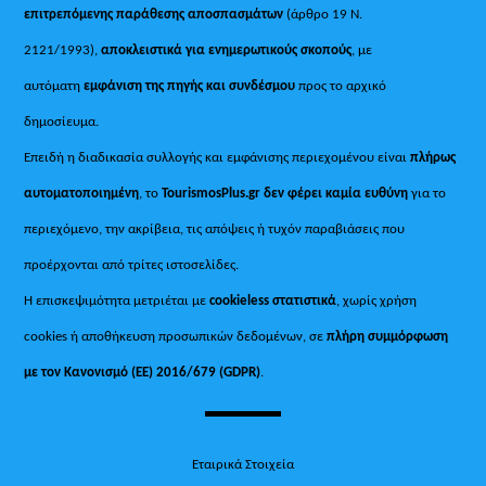
επιτρεπόμενης παράθεσης αποσπασμάτων
(άρθρο 19 Ν.
2121/1993),
αποκλειστικά για ενημερωτικούς σκοπούς
, με
αυτόματη
εμφάνιση της πηγής και συνδέσμου
προς το αρχικό
δημοσίευμα.
Επειδή η διαδικασία συλλογής και εμφάνισης περιεχομένου είναι
πλήρως
αυτοματοποιημένη
, το
TourismosPlus.gr
δεν φέρει καμία ευθύνη
για το
περιεχόμενο, την ακρίβεια, τις απόψεις ή τυχόν παραβιάσεις που
προέρχονται από τρίτες ιστοσελίδες.
Η επισκεψιμότητα μετριέται με
cookieless στατιστικά
, χωρίς χρήση
cookies ή αποθήκευση προσωπικών δεδομένων, σε
πλήρη συμμόρφωση
με τον Κανονισμό (ΕΕ) 2016/679 (GDPR)
.
Εταιρικά Στοιχεία