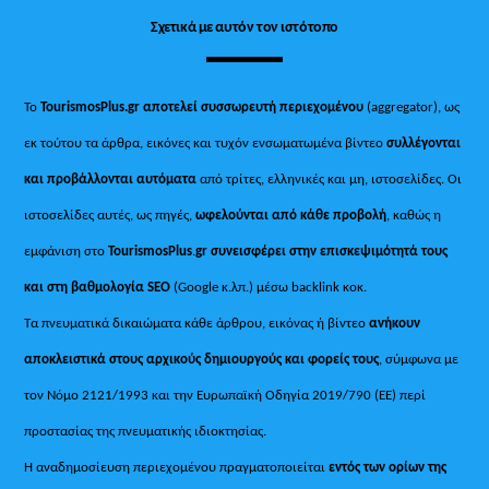
Σχετικά με αυτόν τον ιστότοπο
Το
TourismosPlus.gr
αποτελεί συσσωρευτή περιεχομένου
(aggregator), ως
εκ τούτου τα άρθρα, εικόνες και τυχόν ενσωματωμένα βίντεο
συλλέγονται
και προβάλλονται αυτόματα
από τρίτες, ελληνικές και μη, ιστοσελίδες. Οι
ιστοσελίδες αυτές, ως πηγές,
ωφελούνται από κάθε προβολή
, καθώς η
εμφάνιση στο
TourismosPlus
.
gr συνεισφέρει στην επισκεψιμότητά τους
και στη βαθμολογία SEO
(Google κ.λπ.) μέσω backlink κοκ.
Τα πνευματικά δικαιώματα κάθε άρθρου, εικόνας ή βίντεο
ανήκουν
αποκλειστικά στους αρχικούς δημιουργούς και φορείς τους
, σύμφωνα με
τον Νόμο 2121/1993 και την Ευρωπαϊκή Οδηγία 2019/790 (ΕΕ) περί
προστασίας της πνευματικής ιδιοκτησίας.
Η αναδημοσίευση περιεχομένου πραγματοποιείται
εντός των ορίων της