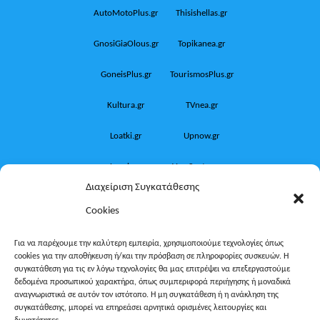
AutoMotoPlus.gr
Thisishellas.gr
GnosiGiaOlous.gr
Topikanea.gr
GoneisPlus.gr
TourismosPlus.gr
Kultura.gr
TVnea.gr
Loatki.gr
Upnow.gr
Loveis.gr
VresSyntages.gr
Διαχείριση Συγκατάθεσης
ModernaGynaika.gr
Xristianika.gr
Cookies
OikonomiaPlus.gr
ZoumeKalytera.gr
Για να παρέχουμε την καλύτερη εμπειρία, χρησιμοποιούμε τεχνολογίες όπως
cookies για την αποθήκευση ή/και την πρόσβαση σε πληροφορίες συσκευών. Η
Oikotropia.gr
ZoumeSpiti.gr
συγκατάθεση για τις εν λόγω τεχνολογίες θα μας επιτρέψει να επεξεργαστούμε
δεδομένα προσωπικού χαρακτήρα, όπως συμπεριφορά περιήγησης ή μοναδικά
Perepet.gr
αναγνωριστικά σε αυτόν τον ιστότοπο. Η μη συγκατάθεση ή η ανάκληση της
συγκατάθεσης, μπορεί να επηρεάσει αρνητικά ορισμένες λειτουργίες και