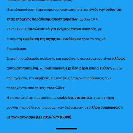
Η αναδημοσίευση περιεχομένου πραγματοποιείται
εντός των ορίων της
επιτρεπόμενης παράθεσης αποσπασμάτων
(άρθρο 19 Ν.
2121/1993),
αποκλειστικά για ενημερωτικούς σκοπούς
, με
αυτόματη
εμφάνιση της πηγής και συνδέσμου
προς το αρχικό
δημοσίευμα.
Επειδή η διαδικασία συλλογής και εμφάνισης περιεχομένου είναι
πλήρως
αυτοματοποιημένη
, το
TourismosPlus.gr
δεν φέρει καμία ευθύνη
για το
περιεχόμενο, την ακρίβεια, τις απόψεις ή τυχόν παραβιάσεις που
προέρχονται από τρίτες ιστοσελίδες.
Η επισκεψιμότητα μετριέται με
cookieless στατιστικά
, χωρίς χρήση
cookies ή αποθήκευση προσωπικών δεδομένων, σε
πλήρη συμμόρφωση
με τον Κανονισμό (ΕΕ) 2016/679 (GDPR)
.