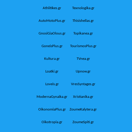
Athlitikes.gr
Texnologika.gr
AutoMotoPlus.gr
Thisishellas.gr
GnosiGiaOlous.gr
Topikanea.gr
GoneisPlus.gr
TourismosPlus.gr
Kultura.gr
TVnea.gr
Loatki.gr
Upnow.gr
Loveis.gr
VresSyntages.gr
ModernaGynaika.gr
Xristianika.gr
OikonomiaPlus.gr
ZoumeKalytera.gr
Oikotropia.gr
ZoumeSpiti.gr