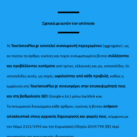
Σχετικά με αυτόν τον ιστότοπο
Το
TourismosPlus.gr
αποτελεί συσσωρευτή περιεχομένου
(aggregator), ως
εκ τούτου τα άρθρα, εικόνες και τυχόν ενσωματωμένα βίντεο
συλλέγονται
και προβάλλονται αυτόματα
από τρίτες, ελληνικές και μη, ιστοσελίδες. Οι
ιστοσελίδες αυτές, ως πηγές,
ωφελούνται από κάθε προβολή
, καθώς η
εμφάνιση στο
TourismosPlus
.
gr συνεισφέρει στην επισκεψιμότητά τους
και στη βαθμολογία SEO
(Google κ.λπ.) μέσω backlink κοκ.
Τα πνευματικά δικαιώματα κάθε άρθρου, εικόνας ή βίντεο
ανήκουν
αποκλειστικά στους αρχικούς δημιουργούς και φορείς τους
, σύμφωνα με
τον Νόμο 2121/1993 και την Ευρωπαϊκή Οδηγία 2019/790 (ΕΕ) περί
προστασίας της πνευματικής ιδιοκτησίας.