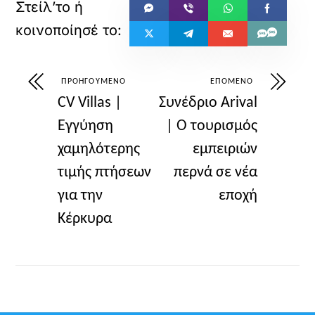
ΠΡΟΗΓΟΎΜΕΝΟ
ΕΠΌΜΕΝΟ
CV Villas |
Συνέδριο Arival
Εγγύηση
| Ο τουρισμός
χαμηλότερης
εμπειριών
τιμής πτήσεων
περνά σε νέα
για την
εποχή
Κέρκυρα