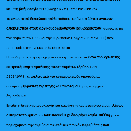
και στη βαθμολογία SEO
(Google κ.λπ.) μέσω backlink κοκ.
Τα πνευματικά δικαιώματα κάθε άρθρου, εικόνας ή βίντεο
ανήκουν
αποκλειστικά στους αρχικούς δημιουργούς και φορείς τους
, σύμφωνα με
τον Νόμο 2121/1993 και την Ευρωπαϊκή Οδηγία 2019/790 (ΕΕ) περί
προστασίας της πνευματικής ιδιοκτησίας.
Η αναδημοσίευση περιεχομένου πραγματοποιείται
εντός των ορίων της
επιτρεπόμενης παράθεσης αποσπασμάτων
(άρθρο 19 Ν.
2121/1993),
αποκλειστικά για ενημερωτικούς σκοπούς
, με
αυτόματη
εμφάνιση της πηγής και συνδέσμου
προς το αρχικό
δημοσίευμα.
Επειδή η διαδικασία συλλογής και εμφάνισης περιεχομένου είναι
πλήρως
αυτοματοποιημένη
, το
TourismosPlus.gr
δεν φέρει καμία ευθύνη
για το
περιεχόμενο, την ακρίβεια, τις απόψεις ή τυχόν παραβιάσεις που