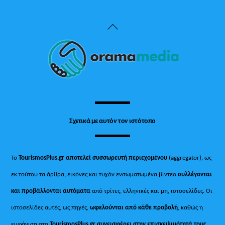
Back
To
Top
Σχετικά με αυτόν τον ιστότοπο
Το
TourismosPlus.gr
αποτελεί συσσωρευτή περιεχομένου
(aggregator), ως
εκ τούτου τα άρθρα, εικόνες και τυχόν ενσωματωμένα βίντεο
συλλέγονται
και προβάλλονται αυτόματα
από τρίτες, ελληνικές και μη, ιστοσελίδες. Οι
ιστοσελίδες αυτές, ως πηγές,
ωφελούνται από κάθε προβολή
, καθώς η
εμφάνιση στο
TourismosPlus
.
gr συνεισφέρει στην επισκεψιμότητά τους