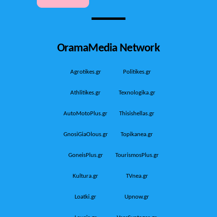
OramaMedia Network
Agrotikes.gr
Politikes.gr
Athlitikes.gr
Texnologika.gr
AutoMotoPlus.gr
Thisishellas.gr
GnosiGiaOlous.gr
Topikanea.gr
GoneisPlus.gr
TourismosPlus.gr
Kultura.gr
TVnea.gr
Loatki.gr
Upnow.gr